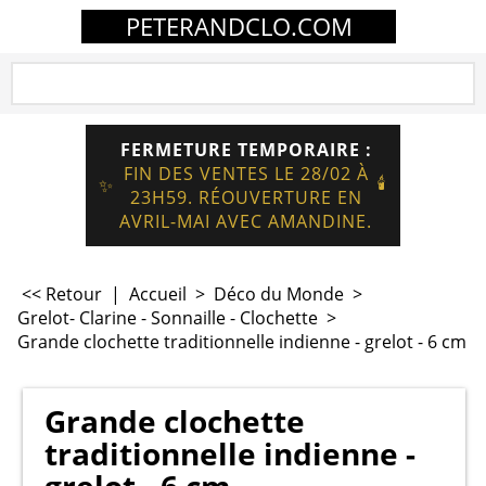
PETERANDCLO.COM
FERMETURE TEMPORAIRE :
FIN DES VENTES LE 28/02 À
🕯️
✨
23H59. RÉOUVERTURE EN
AVRIL-MAI AVEC AMANDINE.
<< Retour
|
Accueil
>
Déco du Monde
>
Grelot- Clarine - Sonnaille - Clochette
>
Grande clochette traditionnelle indienne - grelot - 6 cm
Grande clochette
traditionnelle indienne -