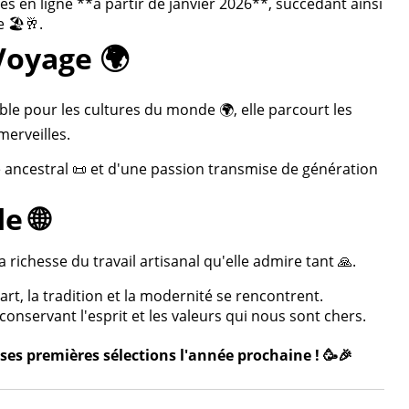
 en ligne **à partir de janvier 2026**, succédant ainsi
 🏖️🥂.
Voyage 🌍
ble pour les cultures du monde 🌍, elle parcourt les
merveilles.
re ancestral 📜 et d'une passion transmise de génération
e 🌐
 richesse du travail artisanal qu'elle admire tant 🙏.
rt, la tradition et la modernité se rencontrent.
onservant l'esprit et les valeurs qui nous sont chers.
ses premières sélections l'année prochaine ! 🥳🎉