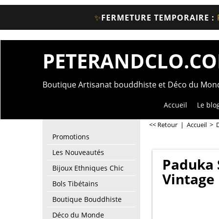
✨
FERMETURE TEMPORAIRE :
PETERANDCLO.C
Boutique Artisanat bouddhiste et Déco du Mo
Accueil
Le blo
<< Retour
|
Accueil
>
Promotions
Les Nouveautés
Paduka 
Bijoux Ethniques Chic
Vintage
Bols Tibétains
Boutique Bouddhiste
Déco du Monde