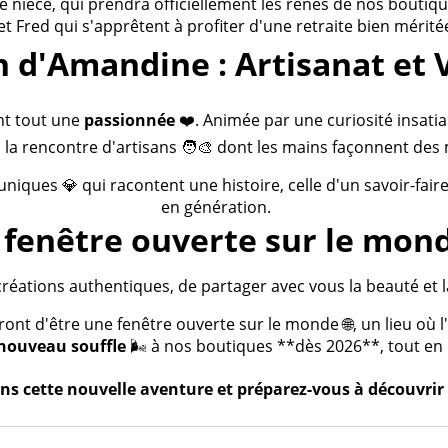
ièce, qui prendra officiellement les rênes de nos boutiques
 et Fred qui s'apprêtent à profiter d'une retraite bien méritée
n d'Amandine : Artisanat et 
nt tout une
passionnée
❤️. Animée par une curiosité insatia
 la rencontre d'artisans 🧑‍🎨 dont les mains façonnent des 
 uniques 💎 qui racontent une histoire, celle d'un savoir-fai
en génération.
fenêtre ouverte sur le mond
créations authentiques, de partager avec vous la beauté et la
t d'être une fenêtre ouverte sur le monde 🌐, un lieu où l'a
nouveau souffle
🌬️ à nos boutiques **dès 2026**, tout en c
s cette nouvelle aventure et préparez-vous à découvrir 