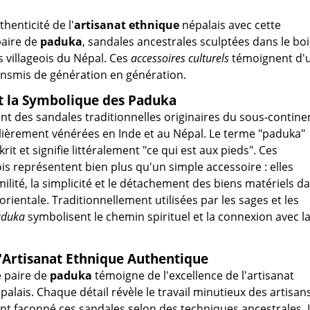
henticité de l'
artisanat ethnique
népalais avec cette
aire de
paduka
, sandales ancestrales sculptées dans le boi
s villageois du Népal. Ces
accessoires culturels
témoignent d'
ransmis de génération en génération.
et la Symbolique des Paduka
nt des sandales traditionnelles originaires du sous-contine
ulièrement vénérées en Inde et au Népal. Le terme "paduka"
rit et signifie littéralement "ce qui est aux pieds". Ces
is représentent bien plus qu'un simple accessoire : elles
ilité, la simplicité et le détachement des biens matériels d
orientale. Traditionnellement utilisées par les sages et les
aduka
symbolisent le chemin spirituel et la connexion avec l
'Artisanat Ethnique Authentique
e paire de
paduka
témoigne de l'excellence de l'artisanat
palais. Chaque détail révèle le travail minutieux des artisan
 ont façonné ces sandales selon des techniques ancestrales. 