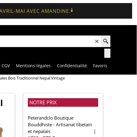
🕯️
 AVRIL-MAI AVEC AMANDINE.
CGV
Mentions légales
Confidentialité
Favoris
les Bois Traditionnel Nepal Vintage
l
NOTRE PRIX
Peterandclo Boutique
Bouddhiste - Artisanat tibetain
et nepalais