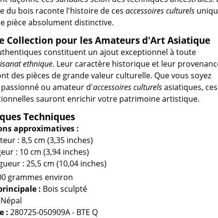
e du bois raconte l'histoire de ces
accessoires culturels
uniqu
 pièce absolument distinctive.
e Collection pour les Amateurs d'Art Asiatique
thentiques constituent un ajout exceptionnel à toute
tisanat ethnique
. Leur caractère historique et leur provenanc
ont des pièces de grande valeur culturelle. Que vous soyez
r passionné ou amateur d'
accessoires culturels
asiatiques, ces
tionnelles sauront enrichir votre patrimoine artistique.
iques Techniques
ns approximatives :
eur : 8,5 cm (3,35 inches)
eur : 10 cm (3,94 inches)
ueur : 25,5 cm (10,04 inches)
0 grammes environ
rincipale :
Bois sculpté
Népal
e :
280725-050909A - BTE Q