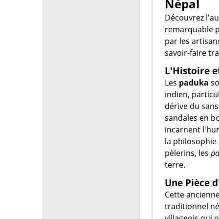
Népal
Découvrez l'aut
remarquable p
par les artisan
savoir-faire t
L'Histoire 
Les
paduka
so
indien, partic
dérive du sansk
sandales en bo
incarnent l'hum
la philosophie 
pèlerins, les
p
terre.
Une Pièce d
Cette ancienn
traditionnel né
villageois qui