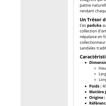
patine naturell
rendant chaque
Un Trésor d
Ces
paduka
au
collection d'
ar
népalaise en f
collectionneu
sandales tradi
Caractérist
Dimensio
Haut
Larg
Long
Poids :
40
Matière p
Origine :
Référenc