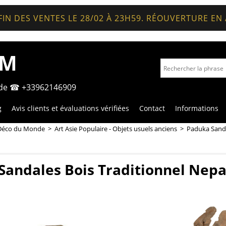
FIN DES VENTES LE 28/02 À 23H59. RÉOUVERTURE EN
OM
nde ☎ +33962146909
g
Avis clients et évaluations vérifiées
Contact
Informations
Déco du Monde
>
Art Asie Populaire - Objets usuels anciens
>
Paduka Sanda
Sandales Bois Traditionnel Nepa