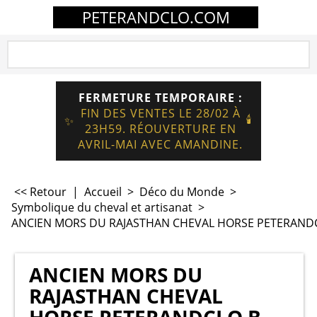
PETERANDCLO.COM
FERMETURE TEMPORAIRE :
FIN DES VENTES LE 28/02 À
🕯️
✨
23H59. RÉOUVERTURE EN
AVRIL-MAI AVEC AMANDINE.
<< Retour
|
Accueil
>
Déco du Monde
>
Symbolique du cheval et artisanat
>
ANCIEN MORS DU RAJASTHAN CHEVAL HORSE PETERAND
ANCIEN MORS DU
RAJASTHAN CHEVAL