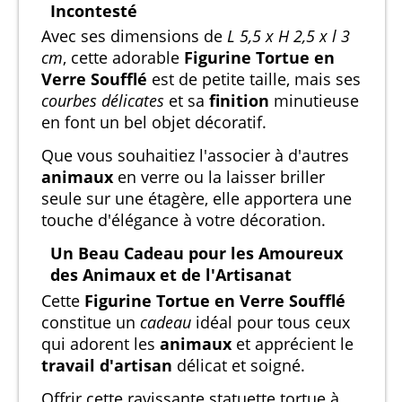
Incontesté
Avec ses dimensions de
L 5,5 x H 2,5 x l 3
cm
, cette adorable
Figurine Tortue en
Verre Soufflé
est de petite taille, mais ses
courbes délicates
et sa
finition
minutieuse
en font un bel objet décoratif.
Que vous souhaitiez l'associer à d'autres
animaux
en verre ou la laisser briller
seule sur une étagère, elle apportera une
touche d'élégance à votre décoration.
Un Beau Cadeau pour les Amoureux
des Animaux et de l'Artisanat
Cette
Figurine Tortue en Verre Soufflé
constitue un
cadeau
idéal pour tous ceux
qui adorent les
animaux
et apprécient le
travail d'artisan
délicat et soigné.
Offrir cette ravissante statuette tortue à