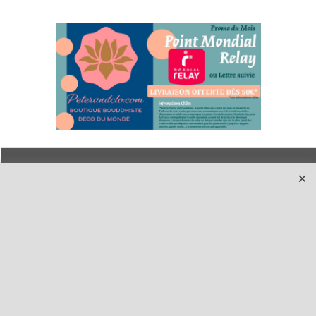
Qui sommes-nous ?
Livraison et retours
Le blog
Notre politique
environnementale
Ecrivez-nous
Mentions légales
Horaires d'Ouverture -
Peterandclo.com
Consultez les avis
vérifiés - Boutique