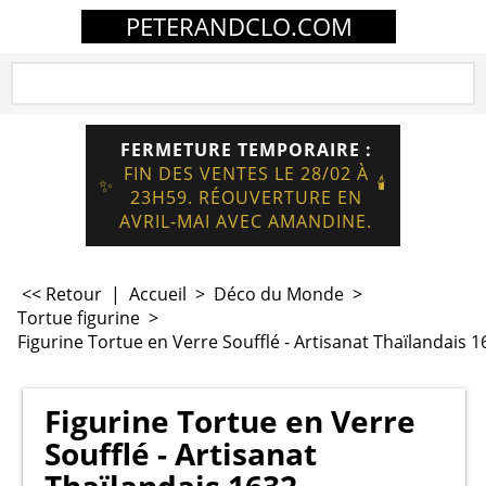
PETERANDCLO.COM
FERMETURE TEMPORAIRE :
FIN DES VENTES LE 28/02 À
🕯️
✨
23H59. RÉOUVERTURE EN
AVRIL-MAI AVEC AMANDINE.
<< Retour
|
Accueil
>
Déco du Monde
>
Tortue figurine
>
Figurine Tortue en Verre Soufflé - Artisanat Thaïlandais 1
Figurine Tortue en Verre
Soufflé - Artisanat