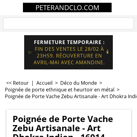
PETERANDCLO.COM
FERMETURE TEMPORAIRE :
FIN DES VENTES LE 28/02 À
🕯️
✨
23H59. RÉOUVERTURE EN
AVRIL-MAI AVEC AMANDINE.
<< Retour
|
Accueil
>
Déco du Monde
>
Poignée de porte ethnique et heurtoir en métal
>
Poignée de Porte Vache Zebu Artisanale - Art Dhokra Indi
Poignée de Porte Vache
Zebu Artisanale - Art