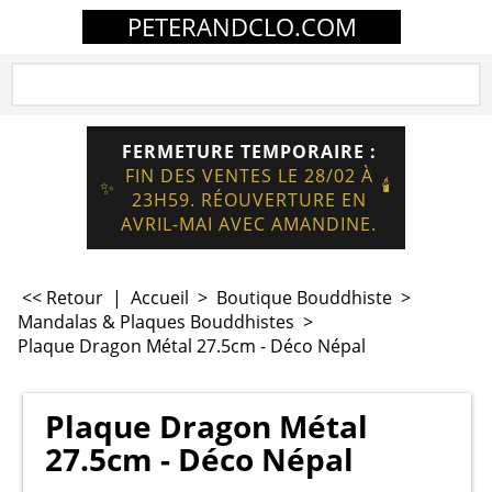
PETERANDCLO.COM
FERMETURE TEMPORAIRE :
FIN DES VENTES LE 28/02 À
🕯️
✨
23H59. RÉOUVERTURE EN
AVRIL-MAI AVEC AMANDINE.
<< Retour
|
Accueil
>
Boutique Bouddhiste
>
Mandalas & Plaques Bouddhistes
>
Plaque Dragon Métal 27.5cm - Déco Népal
Plaque Dragon Métal
27.5cm - Déco Népal