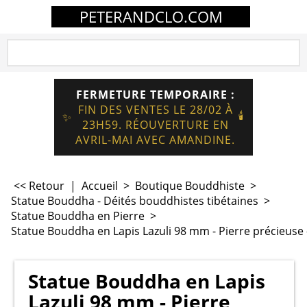
PETERANDCLO.COM
FERMETURE TEMPORAIRE :
FIN DES VENTES LE 28/02 À
🕯️
✨
23H59. RÉOUVERTURE EN
AVRIL-MAI AVEC AMANDINE.
<< Retour
|
Accueil
>
Boutique Bouddhiste
>
Statue Bouddha - Déités bouddhistes tibétaines
>
Statue Bouddha en Pierre
>
Statue Bouddha en Lapis Lazuli 98 mm - Pierre précieuse 
Statue Bouddha en Lapis
Lazuli 98 mm - Pierre