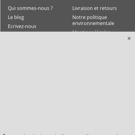
Qui sommes-nous ?
Livraison et retours
Le blog
Notre politique
environnementale
Ecrivez-nous
Mentions légales
Horaires d'Ouverture -
Peterandclo.com
Consultez les avis
vérifiés - Boutique
PeterandClo
Votre Commande
Votre Espace Adhérent