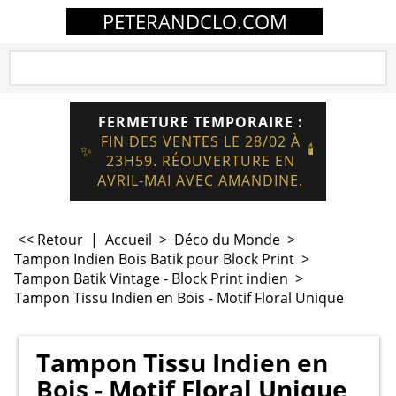
PETERANDCLO.COM
FERMETURE TEMPORAIRE :
FIN DES VENTES LE 28/02 À
🕯️
✨
23H59. RÉOUVERTURE EN
AVRIL-MAI AVEC AMANDINE.
<< Retour
|
Accueil
>
Déco du Monde
>
Tampon Indien Bois Batik pour Block Print
>
Tampon Batik Vintage - Block Print indien
>
Tampon Tissu Indien en Bois - Motif Floral Unique
Tampon Tissu Indien en
Bois - Motif Floral Unique