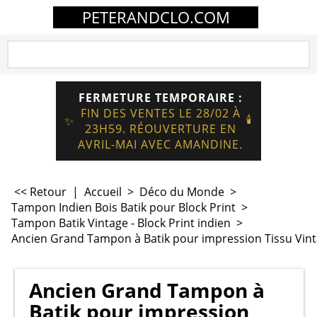
PETERANDCLO.COM
FERMETURE TEMPORAIRE :
FIN DES VENTES LE 28/02 À
🕯️
✨
23H59. RÉOUVERTURE EN
AVRIL-MAI AVEC AMANDINE.
<< Retour
|
Accueil
>
Déco du Monde
>
Tampon Indien Bois Batik pour Block Print
>
Tampon Batik Vintage - Block Print indien
>
Ancien Grand Tampon à Batik pour impression Tissu Vint
Ancien Grand Tampon à
Batik pour impression