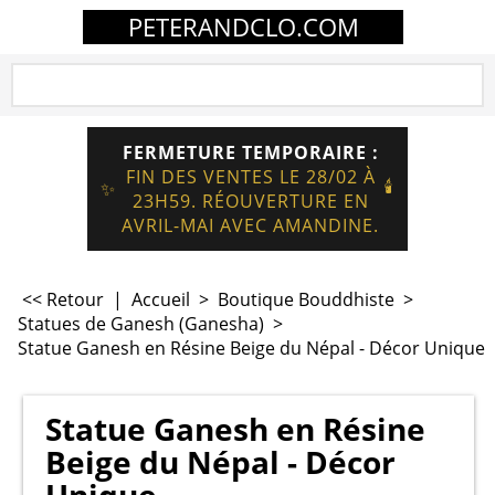
PETERANDCLO.COM
FERMETURE TEMPORAIRE :
FIN DES VENTES LE 28/02 À
🕯️
✨
23H59. RÉOUVERTURE EN
AVRIL-MAI AVEC AMANDINE.
<< Retour
|
Accueil
>
Boutique Bouddhiste
>
Statues de Ganesh (Ganesha)
>
Statue Ganesh en Résine Beige du Népal - Décor Unique
Statue Ganesh en Résine
Beige du Népal - Décor