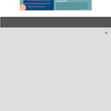
Qui sommes-nous ?
Livraison et retours
Le blog
Notre politique
environnementale
Ecrivez-nous
Mentions légales
Horaires d'Ouverture -
Peterandclo.com
Consultez les avis
vérifiés - Boutique
PeterandClo
Votre Commande
Votre Espace Adhérent