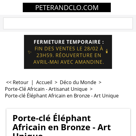
PETERANDCLO.COM
FERMETURE TEMPORAIRE :
FIN DES VENTES LE 28/02 À
🕯️
✨
23H59. RÉOUVERTURE EN
AVRIL-MAI AVEC AMANDINE.
<< Retour
|
Accueil
>
Déco du Monde
>
Porte-Clé Africain - Artisanat Unique
>
Porte-clé Éléphant Africain en Bronze - Art Unique
Porte-clé Éléphant
Africain en Bronze - Art