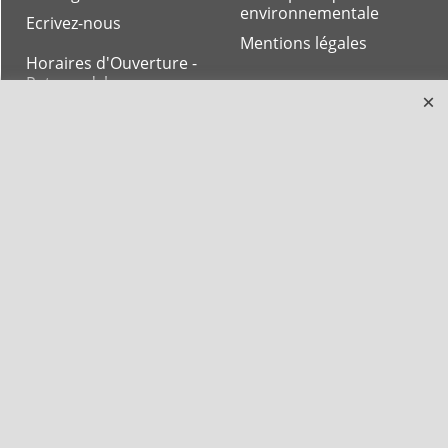
environnementale
Ecrivez-nous
Mentions légales
Horaires d'Ouverture -
Peterandclo.com
Consultez les avis
vérifiés - Boutique
PeterandClo
Votre Commande
Votre Espace Adhérent