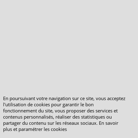
Qui sommes-nous ?
Livraison et retours
Le blog
Notre politique
environnementale
Ecrivez-nous
Mentions légales
Horaires d'Ouverture -
Peterandclo.com
Consultez les avis
vérifiés - Boutique
PeterandClo
Votre Commande
Votre Espace Adhérent
En poursuivant votre navigation sur ce site, vous acceptez
l'utilisation de cookies pour garantir le bon
fonctionnement du site, vous proposer des services et
contenus personnalisés, réaliser des statistiques ou
partager du contenu sur les réseaux sociaux. En savoir
plus et paramétrer les cookies