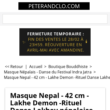
PETERANDCLO.COM
FERMETURE TEMPORAIRE :
FIN DES VENTES LE 28/02 À
🕯️
✨
23H59. RÉOUVERTURE EN
AVRIL-MAI AVEC AMANDINE.
<< Retour
|
Accueil
>
Boutique Bouddhiste
>
Masque Népalais - Danse du Festival Indra Jatra
>
Masque Nepal - 42 cm - Lakhe Demon -Rituel Danse Lakhe
Masque Nepal - 42 cm -
Lakhe Demon -Rituel