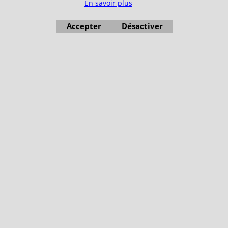
En savoir plus
Accepter
Désactiver
Boutique en ligne créés avec le logiciel eCommerce ShopFactory