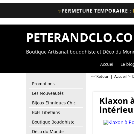
✨
FERMETURE TEMPORAIRE :
PETERANDCLO.C
Boutique Artisanat bouddhiste et Déco du Mo
Accueil
Le blo
<< Retour
|
Accueil
>
Promotions
Les Nouveautés
Klaxon à
Bijoux Ethniques Chic
intérieu
Bols Tibétains
Boutique Bouddhiste
Déco du Monde