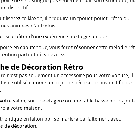
 poire ne se distingue pas seulement par son esthétique, m
on distinctif.
tiliserez ce klaxon, il produira un "pouet-pouet" rétro qui
 rues animées d'autrefois.
insi profiter d'une expérience nostalgie unique.
 poire en caoutchouc, vous ferez résonner cette mélodie ré
attention partout où vous irez.
he de Décoration Rétro
ire n'est pas seulement un accessoire pour votre voiture, il
 être utilisé comme un objet de décoration distinctif pour
.
 votre salon, sur une étagère ou une table basse pour ajout
ro à votre maison.
hentique en laiton poli se mariera parfaitement avec
es de décoration.