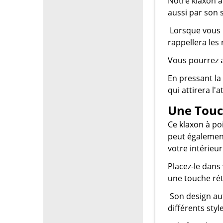
Notre klaxon à
aussi par son s
Lorsque vous u
rappellera les
Vous pourrez a
En pressant la
qui attirera l'
Une Touc
Ce klaxon à po
peut également
votre intérieur
Placez-le dans
une touche rét
Son design aut
différents styl