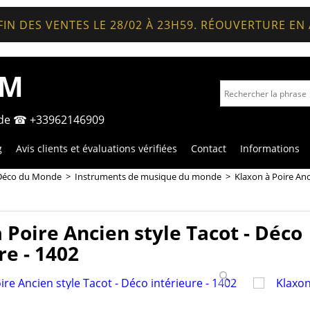
FIN DES VENTES LE 28/02 À 23H59. RÉOUVERTURE EN
OM
nde ☎ +33962146909
g
Avis clients et évaluations vérifiées
Contact
Informations
Déco du Monde
>
Instruments de musique du monde
>
Klaxon à Poire Anc
 Poire Ancien style Tacot - Déco
re - 1402