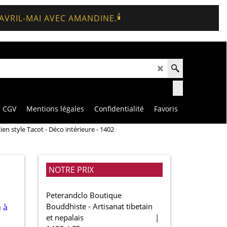
🕯️
 AVRIL-MAI AVEC AMANDINE.
CGV
Mentions légales
Confidentialité
Favoris
ien style Tacot - Déco intérieure - 1402
NOTRE PRIX
Peterandclo Boutique
Bouddhiste - Artisanat tibetain
et nepalais