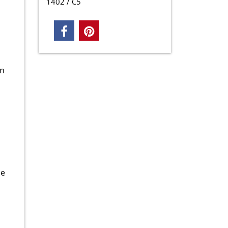
1402 / C5
on
ne