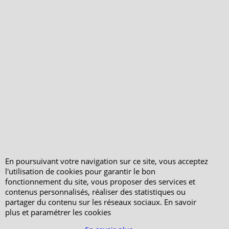
Le blog
Notre politique
environnementale
Ecrivez-nous
Mentions légales
Horaires d'Ouverture -
Peterandclo.com
Consultez les avis
vérifiés - Boutique
PeterandClo
Votre Commande
Votre Espace Adhérent
En poursuivant votre navigation sur ce site, vous acceptez
l'utilisation de cookies pour garantir le bon
fonctionnement du site, vous proposer des services et
contenus personnalisés, réaliser des statistiques ou
partager du contenu sur les réseaux sociaux. En savoir
plus et paramétrer les cookies