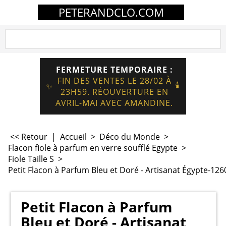
PETERANDCLO.COM
FERMETURE TEMPORAIRE :
FIN DES VENTES LE 28/02 À
🕯️
✨
23H59. RÉOUVERTURE EN
AVRIL-MAI AVEC AMANDINE.
<< Retour
|
Accueil
>
Déco du Monde
>
Flacon fiole à parfum en verre soufflé Egypte
>
Fiole Taille S
>
Petit Flacon à Parfum Bleu et Doré - Artisanat Égypte-126
Petit Flacon à Parfum
Bleu et Doré - Artisanat