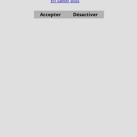
En savoir plus
Accepter
Désactiver
Boutique en ligne créés avec le logiciel eCommerce ShopFactory