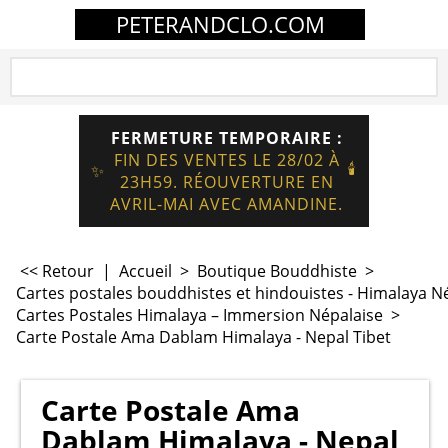
PETERANDCLO.COM
FERMETURE TEMPORAIRE :
FIN DES VENTES LE 28/02 À
🕯️
✨
23H59. RÉOUVERTURE EN
AVRIL-MAI AVEC AMANDINE.
<< Retour
|
Accueil
>
Boutique Bouddhiste
>
Cartes postales bouddhistes et hindouistes - Himalaya N
Cartes Postales Himalaya – Immersion Népalaise
>
Carte Postale Ama Dablam Himalaya - Nepal Tibet
Carte Postale Ama
Dablam Himalaya - Nepal