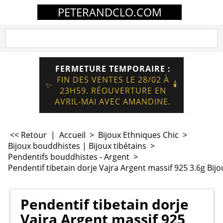
PETERANDCLO.COM
FERMETURE TEMPORAIRE :
FIN DES VENTES LE 28/02 À
🕯️
✨
23H59. RÉOUVERTURE EN
AVRIL-MAI AVEC AMANDINE.
<< Retour
|
Accueil
>
Bijoux Ethniques Chic
>
Bijoux bouddhistes | Bijoux tibétains
>
Pendentifs bouddhistes - Argent
>
Pendentif tibetain dorje Vajra Argent massif 925 3.6g Bijo
Pendentif tibetain dorje
Vajra Argent massif 925