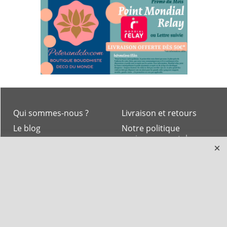
Qui sommes-nous ?
Livraison et retours
Le blog
Notre politique
environnementale
Ecrivez-nous
Mentions légales
Horaires d'Ouverture -
Peterandclo.com
Consultez les avis
vérifiés - Boutique
PeterandClo