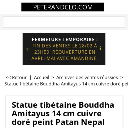
PETERANDCLO.COM
FERMETURE TEMPORAIRE :
FIN DES VENTES LE 28/02 À
🕯️
✨
23H59. RÉOUVERTURE EN
AVRIL-MAI AVEC AMANDINE.
<< Retour
|
Accueil
>
Archives des ventes réussies
>
Statue tibétaine Bouddha Amitayus 14 cm cuivre doré pe
Statue tibétaine Bouddha
Amitayus 14 cm cuivre
doré peint Patan Nepal