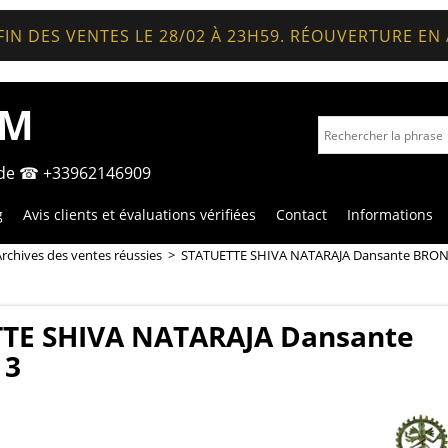
FIN DES VENTES LE 28/02 À 23H59. RÉOUVERTURE EN
OM
nde ☎ +33962146909
g
Avis clients et évaluations vérifiées
Contact
Informations
rchives des ventes réussies
>
STATUETTE SHIVA NATARAJA Dansante BRON
TE SHIVA NATARAJA Dansante
 3