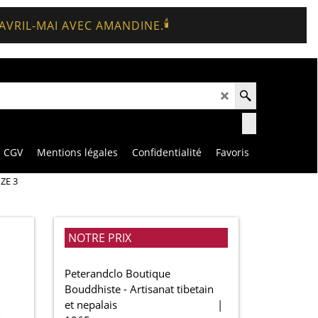
🕯️
 AVRIL-MAI AVEC AMANDINE.
CGV
Mentions légales
Confidentialité
Favoris
ZE 3
NOTRE PRIX
Peterandclo Boutique
Bouddhiste - Artisanat tibetain
et nepalais