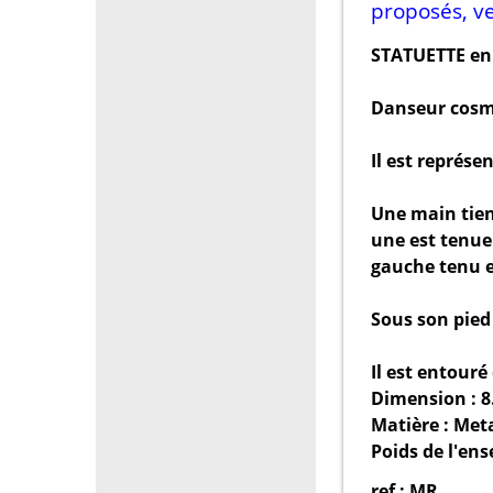
proposés, ve
STATUETTE en 
Danseur cosmi
Il est représe
Une main tient
une est tenue
gauche tenu en
Sous son pied
Il est entouré 
Dimension : 8.
Matière : Meta
Poids de l'en
ref : MR