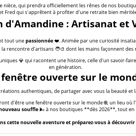
ièce, qui prendra officiellement les rênes de nos boutiques
 et Fred qui s'apprêtent à profiter d'une retraite bien méritée
n d'Amandine : Artisanat et 
nt tout une
passionnée
❤️. Animée par une curiosité insatia
 la rencontre d'artisans 🧑‍🎨 dont les mains façonnent des 
 uniques 💎 qui racontent une histoire, celle d'un savoir-fai
en génération.
fenêtre ouverte sur le mond
créations authentiques, de partager avec vous la beauté et la
t d'être une fenêtre ouverte sur le monde 🌐, un lieu où l'a
nouveau souffle
🌬️ à nos boutiques **dès 2026**, tout en c
s cette nouvelle aventure et préparez-vous à découvrir 