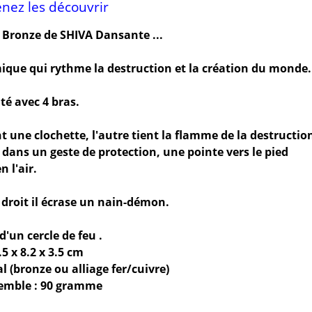
nez les découvrir
Bronze de SHIVA Dansante ...
que qui rythme la destruction et la création du monde.
nté avec 4 bras.
 une clochette, l'autre tient la flamme de la destructio
 dans un geste de protection, une pointe vers le pied
 l'air.
 droit il écrase un nain-démon.
d'un cercle de feu .
5 x 8.2 x 3.5 cm
l (bronze ou alliage fer/cuivre)
semble : 90 gramme