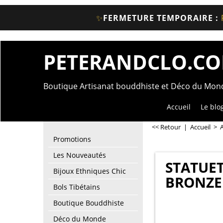
✨
FERMETURE TEMPORAIRE :
PETERANDCLO.C
Boutique Artisanat bouddhiste et Déco du Mo
Accueil
Le blo
<< Retour
|
Accueil
>
A
Promotions
Les Nouveautés
STATUET
Bijoux Ethniques Chic
BRONZE
Bols Tibétains
Boutique Bouddhiste
Déco du Monde