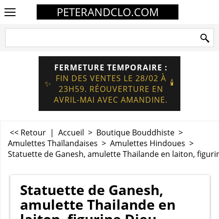
PETERANDCLO.COM
FERMETURE TEMPORAIRE :
FIN DES VENTES LE 28/02 À
🕯️
✨
23H59. RÉOUVERTURE EN
AVRIL-MAI AVEC AMANDINE.
<< Retour
|
Accueil
>
Boutique Bouddhiste
>
Amulettes Thaïlandaises
>
Amulettes Hindoues
>
Statuette de Ganesh, amulette Thailande en laiton, figur
Statuette de Ganesh,
amulette Thailande en