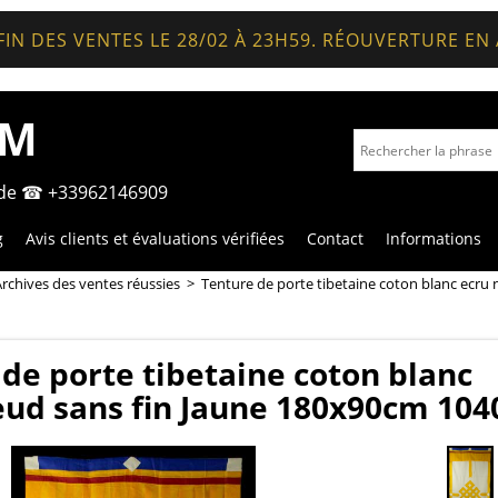
FIN DES VENTES LE 28/02 À 23H59. RÉOUVERTURE EN
OM
nde ☎ +33962146909
g
Avis clients et évaluations vérifiées
Contact
Informations
rchives des ventes réussies
>
Tenture de porte tibetaine coton blanc ecru
de porte tibetaine coton blanc
eud sans fin Jaune 180x90cm 104