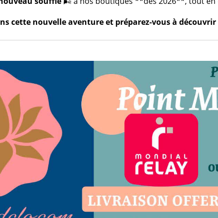
nouveau souffle
🌬️ à nos boutiques **dès 2026**, tout en c
s cette nouvelle aventure et préparez-vous à découvrir 