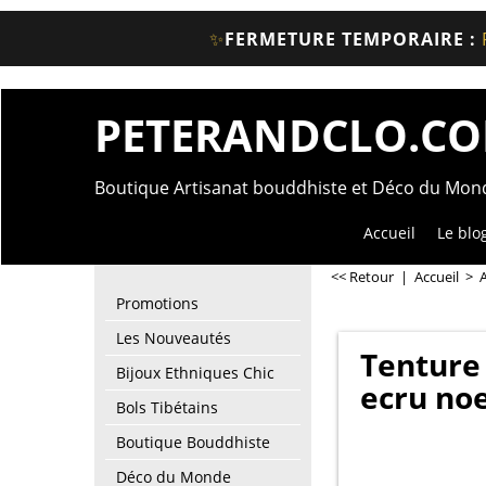
✨
FERMETURE TEMPORAIRE :
PETERANDCLO.C
Boutique Artisanat bouddhiste et Déco du Mo
Accueil
Le blo
<< Retour
|
Accueil
>
A
Promotions
Les Nouveautés
Tenture 
Bijoux Ethniques Chic
ecru no
Bols Tibétains
Boutique Bouddhiste
Déco du Monde