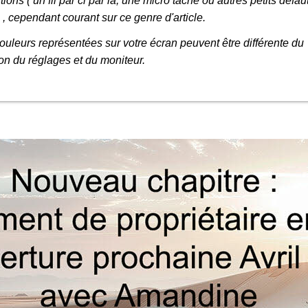
tions ( un fil par ci par la, une micro tache ou autres petits défaut
e , cependant courant sur ce genre d'article.
uleurs représentées sur votre écran peuvent être différente du
ion du réglages et du moniteur.