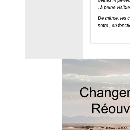
petites imperfec
, à peine visibl
De même, les co
notre , en fonct