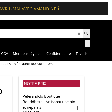
🕯️
 AVRIL-MAI AVEC AMANDINE.
CGV
Mentions légales
Confidentialité
Favoris
 noeud sans fin Jaune 180x90cm 1040
NOTRE PRIX
0
Peterandclo Boutique
Bouddhiste - Artisanat tibetain
et nepalais