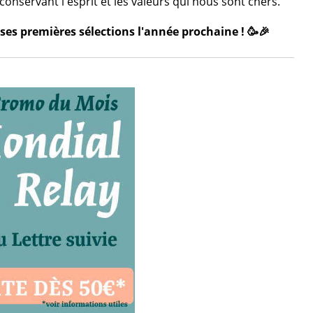
onservant l'esprit et les valeurs qui nous sont chers.
ses premières sélections l'année prochaine ! 🥳🎉