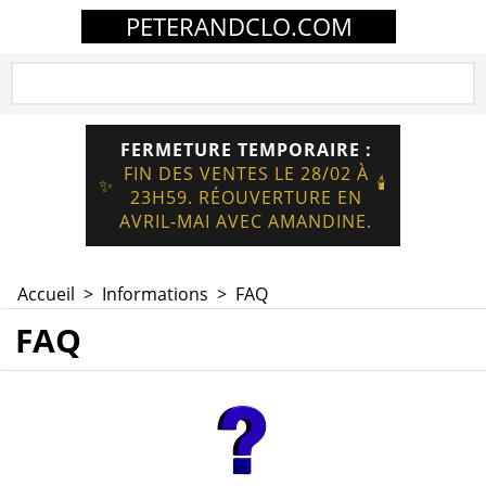
PETERANDCLO.COM
FERMETURE TEMPORAIRE :
FIN DES VENTES LE 28/02 À
🕯️
✨
23H59. RÉOUVERTURE EN
AVRIL-MAI AVEC AMANDINE.
Accueil
>
Informations
>
FAQ
FAQ