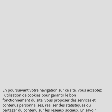
Qui sommes-nous ?
Livraison et retours
Le blog
Notre politique
environnementale
Ecrivez-nous
Mentions légales
Horaires d'Ouverture -
Peterandclo.com
Consultez les avis
vérifiés - Boutique
PeterandClo
Votre Commande
Votre Espace Adhérent
En poursuivant votre navigation sur ce site, vous acceptez
l'utilisation de cookies pour garantir le bon
fonctionnement du site, vous proposer des services et
contenus personnalisés, réaliser des statistiques ou
partager du contenu sur les réseaux sociaux. En savoir