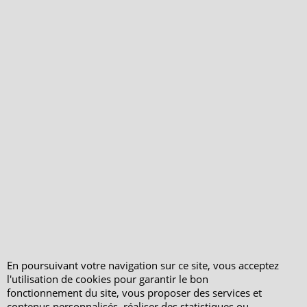
Consultez les avis
vérifiés - Boutique
PeterandClo
Votre Commande
Votre Espace Adhérent
En poursuivant votre navigation sur ce site, vous acceptez
l'utilisation de cookies pour garantir le bon
fonctionnement du site, vous proposer des services et
contenus personnalisés, réaliser des statistiques ou