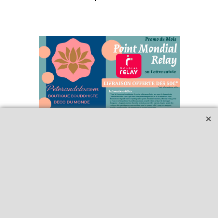
Qui sommes-nous ?
Livraison et retours
Le blog
Notre politique
environnementale
Ecrivez-nous
Mentions légales
Horaires d'Ouverture -
Peterandclo.com