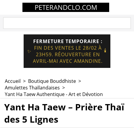
PETERANDCLO.COM
FERMETURE TEMPORAIRE :
FIN DES VENTES LE 28/02 À
🕯️
✨
23H59. RÉOUVERTURE EN
AVRIL-MAI AVEC AMANDINE.
Accueil
>
Boutique Bouddhiste
>
Amulettes Thaïlandaises
>
Yant Ha Taew Authentique - Art et Dévotion
Yant Ha Taew – Prière Thaï
des 5 Lignes