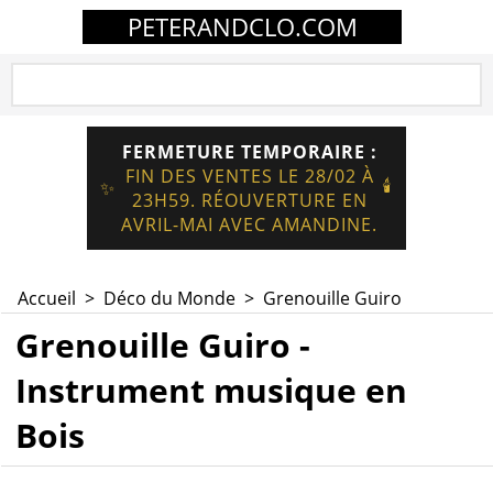
PETERANDCLO.COM
FERMETURE TEMPORAIRE :
FIN DES VENTES LE 28/02 À
🕯️
✨
23H59. RÉOUVERTURE EN
AVRIL-MAI AVEC AMANDINE.
Accueil
>
Déco du Monde
>
Grenouille Guiro
Grenouille Guiro -
Instrument musique en
Bois