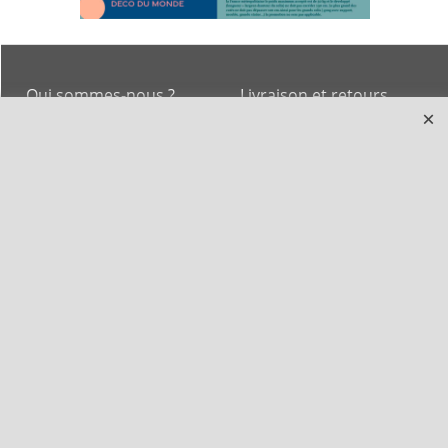
Qui sommes-nous ?
Livraison et retours
Le blog
Notre politique
environnementale
Ecrivez-nous
Mentions légales
Horaires d'Ouverture -
Peterandclo.com
Consultez les avis
vérifiés - Boutique
PeterandClo
Votre Commande
Votre Espace Adhérent