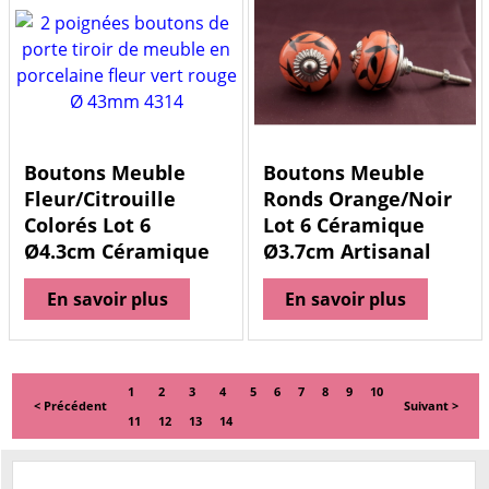
Boutons Meuble
Boutons Meuble
Fleur/Citrouille
Ronds Orange/Noir
Colorés Lot 6
Lot 6 Céramique
Ø4.3cm Céramique
Ø3.7cm Artisanal
En savoir plus
En savoir plus
1
2
3
4
5
6
7
8
9
10
< Précédent
Suivant >
11
12
13
14