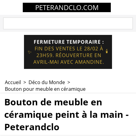
PETERANDCLO.COM
FERMETURE TEMPORAIRE :
FIN DES VENTES LE 28/02 À
🕯️
✨
23H59. RÉOUVERTURE EN
AVRIL-MAI AVEC AMANDINE.
Accueil
>
Déco du Monde
>
Bouton pour meuble en céramique
Bouton de meuble en
céramique peint à la main -
Peterandclo