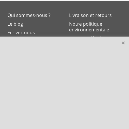
Qui sommes-nous ?
Livraison et retours
Le blog
Notre politique
environnementale
Ecrivez-nous
Mentions légales
Horaires d'Ouverture -
Peterandclo.com
Consultez les avis
vérifiés - Boutique
PeterandClo
Votre Commande
Votre Espace Adhérent