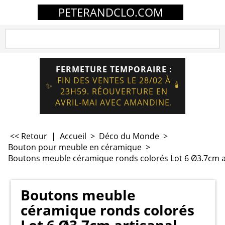
PETERANDCLO.COM
FERMETURE TEMPORAIRE :
FIN DES VENTES LE 28/02 À
🕯️
✨
23H59. RÉOUVERTURE EN
AVRIL-MAI AVEC AMANDINE.
<< Retour
|
Accueil
>
Déco du Monde
>
Bouton pour meuble en céramique
>
Boutons meuble céramique ronds colorés Lot 6 Ø3.7cm a
Boutons meuble
céramique ronds colorés