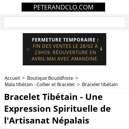
PETERANDCLO.COM
FERMETURE TEMPORAIRE :
FIN DES VENTES LE 28/02 À
🕯️
✨
23H59. RÉOUVERTURE EN
AVRIL-MAI AVEC AMANDINE.
Accueil
>
Boutique Bouddhiste
>
Mala tibétain - Collier et Bracelet
>
Bracelet tibétain
Bracelet Tibétain - Une
Expression Spirituelle de
l'Artisanat Népalais