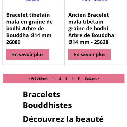
Bracelet tibetain
Ancien Bracelet
mala en graine de
mala tibétain
bodhi Arbre de
graine de bodhi
Bouddha Ø14 mm
Arbre de Bouddha
26089
Ø14 mm - 25628
En savoir plus
En savoir plus
< Précédent
1
2
3
4
5
Suivant >
Bracelets
Bouddhistes
Découvrez la beauté