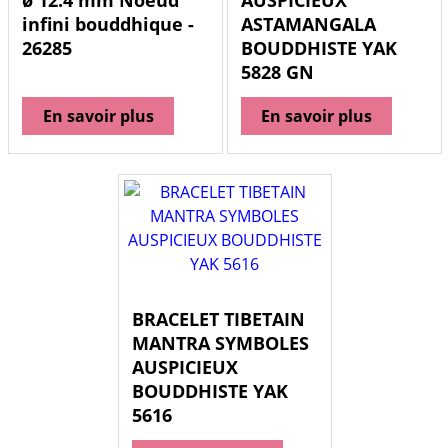
ø 12.4 mm Noeud
AUSPICIEUX
infini bouddhique -
ASTAMANGALA
26285
BOUDDHISTE YAK
5828 GN
En savoir plus
En savoir plus
BRACELET TIBETAIN
MANTRA SYMBOLES
AUSPICIEUX
BOUDDHISTE YAK
5616