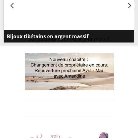
Bijoux tibétains en argent massif
Bijoux tibetains en argent massif:Peterandclo a
sélectionné une large collection de bijoux du Tibet ou
d inspiration tibetaine en argent massif avec des
pierres semi-précieuses mais aussi un grand choix
de pendentifs tibétains , de bijoux hindous importés
par nos soins du Népal ou du Tibet .La plupart de
nos bijoux tibétains et Hindous sont des bijoux de
créateurs , uniques .Réalisés avec le plus grand soin
et d' excellente qualité , ces bijoux issus de l'
artisanat tibétain , népalais ou indien sont fabriqués
à la main par des artisans népalais , tibétains ou
indiens .