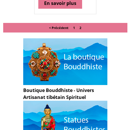
En savoir plus
< Précédent
1
2
Boutique Bouddhiste - Univers
Artisanat tibétain Spirituel