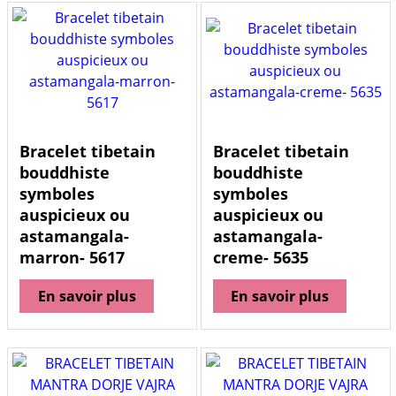
Bracelet tibetain
Bracelet tibetain
bouddhiste
bouddhiste
symboles
symboles
auspicieux ou
auspicieux ou
astamangala-
astamangala-
marron- 5617
creme- 5635
En savoir plus
En savoir plus