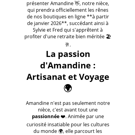
présenter Amandine 👋, notre nièce,
qui prendra officiellement les rênes
de nos boutiques en ligne **à partir
de janvier 2026**, succédant ainsi à
Sylvie et Fred qui s'apprêtent à
profiter d'une retraite bien méritée 🏖️
🥂.
La passion
d'Amandine :
Artisanat et Voyage
🌍
Amandine n'est pas seulement notre
nièce, c'est avant tout une
passionnée
❤️. Animée par une
curiosité insatiable pour les cultures
du monde 🌍, elle parcourt les