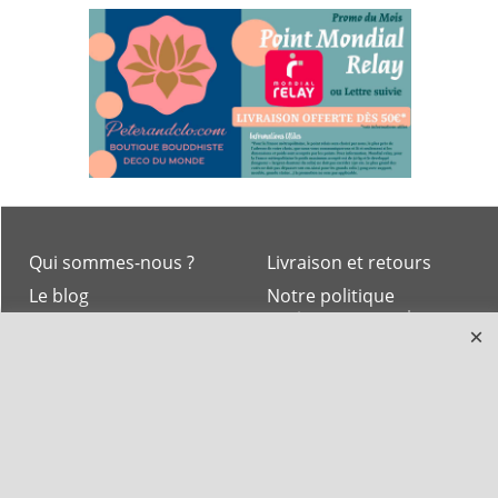
Qui sommes-nous ?
Livraison et retours
Le blog
Notre politique
environnementale
Ecrivez-nous
Mentions légales
Horaires d'Ouverture -
Peterandclo.com
Consultez les avis
vérifiés - Boutique
PeterandClo