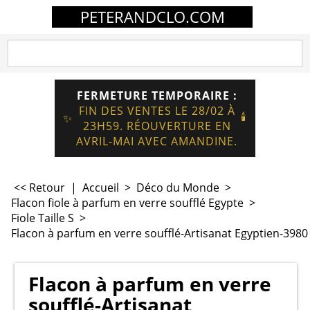
PETERANDCLO.COM
FERMETURE TEMPORAIRE :
FIN DES VENTES LE 28/02 À
🕯️
✨
23H59. RÉOUVERTURE EN
AVRIL-MAI AVEC AMANDINE.
<< Retour
|
Accueil
>
Déco du Monde
>
Flacon fiole à parfum en verre soufflé Egypte
>
Fiole Taille S
>
Flacon à parfum en verre soufflé-Artisanat Egyptien-3980
Flacon à parfum en verre
soufflé-Artisanat