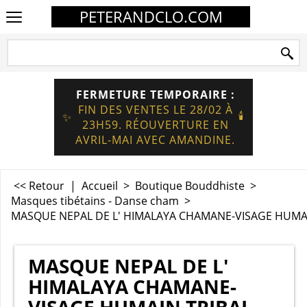
PETERANDCLO.COM
FERMETURE TEMPORAIRE :
FIN DES VENTES LE 28/02 À
🕯️
✨
23H59. RÉOUVERTURE EN
AVRIL-MAI AVEC AMANDINE.
<< Retour
|
Accueil
>
Boutique Bouddhiste
>
Masques tibétains - Danse cham
>
MASQUE NEPAL DE L' HIMALAYA CHAMANE-VISAGE HUMAI
MASQUE NEPAL DE L'
HIMALAYA CHAMANE-