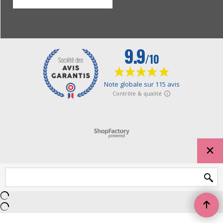
Boutique en ligne créés avec le logiciel eCommerce ShopFactory