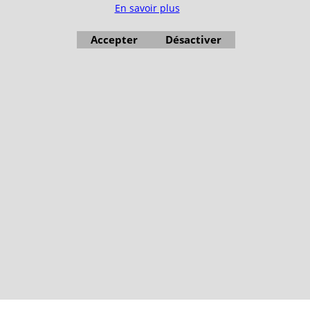
En savoir plus
Accepter
Désactiver
Boutique en ligne créés avec le logiciel eCommerce ShopFactory