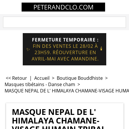
PETERANDCLO.COM
FERMETURE TEMPORAIRE :
FIN DES VENTES LE 28/02 À
🕯️
✨
23H59. RÉOUVERTURE EN
AVRIL-MAI AVEC AMANDINE.
<< Retour
|
Accueil
>
Boutique Bouddhiste
>
Masques tibétains - Danse cham
>
MASQUE NEPAL DE L' HIMALAYA CHAMANE-VISAGE HUMAI
MASQUE NEPAL DE L'
HIMALAYA CHAMANE-