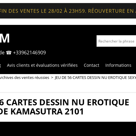
FIN DES VENTES LE 28/02 À 23H59. RÉOUVERTURE EN
OM
nde ☎ +33962146909
g
Avis clients et évaluations vérifiées
Contact
Informations
rchives des ventes réussies
>
JEU DE 56 CARTES DESSIN NU EROTIQUE SE
56 CARTES DESSIN NU EROTIQUE
DE KAMASUTRA 2101