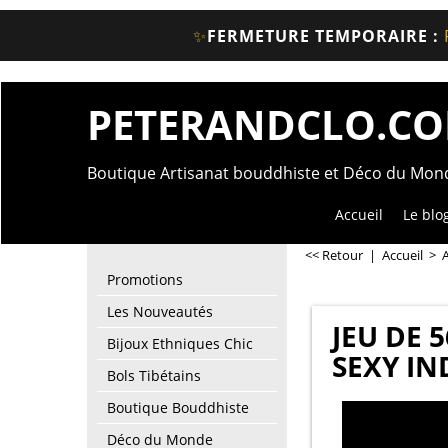
✨
FERMETURE TEMPORAIRE :
PETERANDCLO.C
Boutique Artisanat bouddhiste et Déco du Mo
Accueil
Le blo
<< Retour
|
Accueil
>
A
Promotions
Les Nouveautés
JEU DE 
Bijoux Ethniques Chic
SEXY IN
Bols Tibétains
Boutique Bouddhiste
Déco du Monde