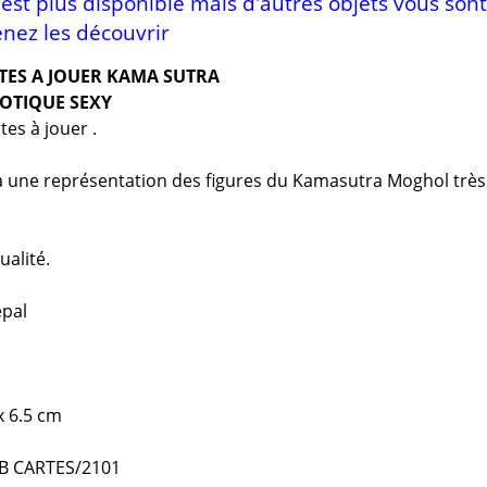
n'est plus disponible mais d'autres objets vous sont
nez les découvrir
RTES A JOUER KAMA SUTRA
ROTIQUE SEXY
tes à jouer .
à une représentation des figures du Kamasutra Moghol très
ualité.
épal
x 6.5 cm
CB CARTES/2101