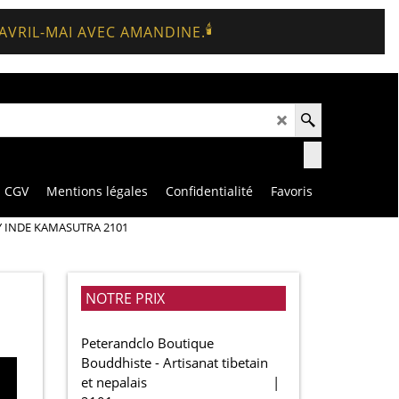
🕯️
 AVRIL-MAI AVEC AMANDINE.
CGV
Mentions légales
Confidentialité
Favoris
XY INDE KAMASUTRA 2101
NOTRE PRIX
Peterandclo Boutique
Bouddhiste - Artisanat tibetain
et nepalais