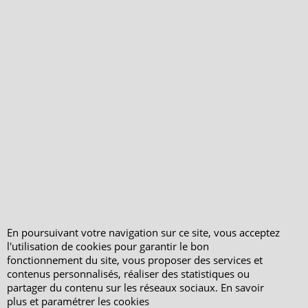
Qui sommes-nous ?
Livraison et retours
Le blog
Notre politique
environnementale
Ecrivez-nous
Mentions légales
Horaires d'Ouverture -
Peterandclo.com
En poursuivant votre navigation sur ce site, vous acceptez
Consultez les avis
l'utilisation de cookies pour garantir le bon
vérifiés - Boutique
fonctionnement du site, vous proposer des services et
PeterandClo
contenus personnalisés, réaliser des statistiques ou
partager du contenu sur les réseaux sociaux. En savoir
Votre Commande
plus et paramétrer les cookies