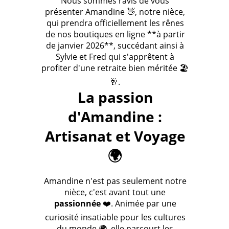
Nous sommes ravis de vous
présenter Amandine 👋, notre nièce,
qui prendra officiellement les rênes
de nos boutiques en ligne **à partir
de janvier 2026**, succédant ainsi à
Sylvie et Fred qui s'apprêtent à
profiter d'une retraite bien méritée 🏖️
🥂.
La passion
d'Amandine :
Artisanat et Voyage
🌍
Amandine n'est pas seulement notre
nièce, c'est avant tout une
passionnée
❤️. Animée par une
curiosité insatiable pour les cultures
du monde 🌍, elle parcourt les