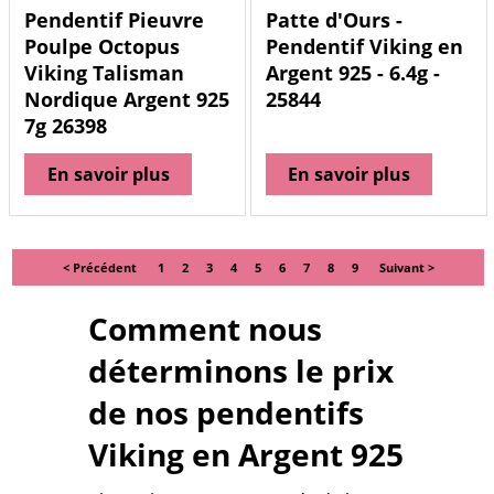
Pendentif Pieuvre
Patte d'Ours -
Poulpe Octopus
Pendentif Viking en
Viking Talisman
Argent 925 - 6.4g -
Nordique Argent 925
25844
7g 26398
En savoir plus
En savoir plus
< Précédent
1
2
3
4
5
6
7
8
9
Suivant >
Comment nous
déterminons le prix
de nos pendentifs
Viking en Argent 925