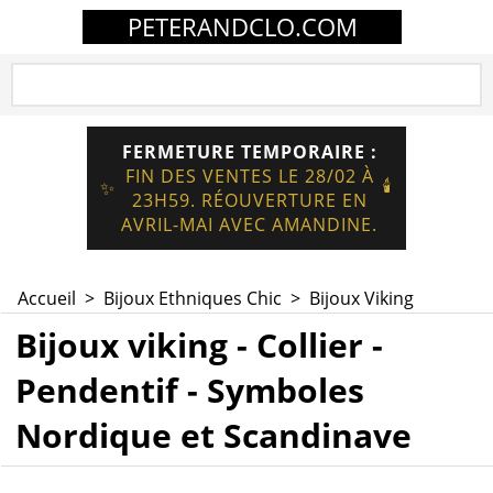
PETERANDCLO.COM
FERMETURE TEMPORAIRE :
FIN DES VENTES LE 28/02 À
🕯️
✨
23H59. RÉOUVERTURE EN
AVRIL-MAI AVEC AMANDINE.
Accueil
>
Bijoux Ethniques Chic
>
Bijoux Viking
Bijoux viking - Collier -
Pendentif - Symboles
Nordique et Scandinave