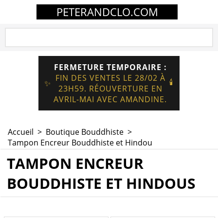
PETERANDCLO.COM
FERMETURE TEMPORAIRE :
FIN DES VENTES LE 28/02 À
🕯️
✨
23H59. RÉOUVERTURE EN
AVRIL-MAI AVEC AMANDINE.
Accueil
>
Boutique Bouddhiste
>
Tampon Encreur Bouddhiste et Hindou
TAMPON ENCREUR
BOUDDHISTE ET HINDOUS