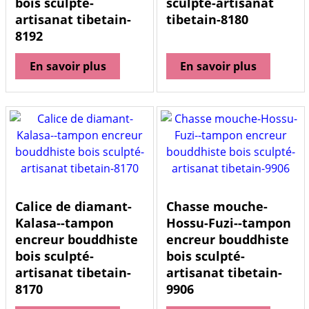
bois sculpté-
sculpté-artisanat
artisanat tibetain-
tibetain-8180
8192
En savoir plus
En savoir plus
Calice de diamant-
Chasse mouche-
Kalasa--tampon
Hossu-Fuzi--tampon
encreur bouddhiste
encreur bouddhiste
bois sculpté-
bois sculpté-
artisanat tibetain-
artisanat tibetain-
8170
9906