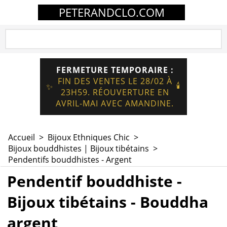
PETERANDCLO.COM
FERMETURE TEMPORAIRE :
FIN DES VENTES LE 28/02 À
🕯️
✨
23H59. RÉOUVERTURE EN
AVRIL-MAI AVEC AMANDINE.
Accueil
>
Bijoux Ethniques Chic
>
Bijoux bouddhistes | Bijoux tibétains
>
Pendentifs bouddhistes - Argent
Pendentif bouddhiste -
Bijoux tibétains - Bouddha
argent