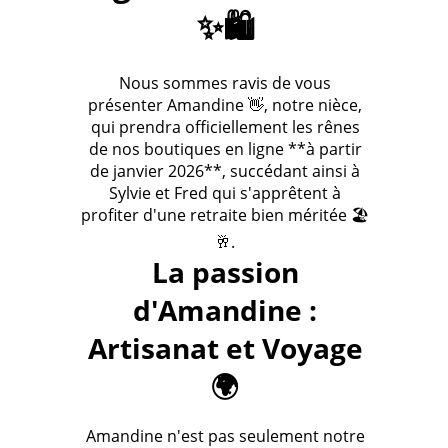
Nalo-Dzi. Ils sont terre cuite, émaillé ou même en
✨🛍️
plastique. Là on séloigne de lésotérisme pour entrer
dans lunivers du bijoux fantaisie.
Nous sommes ravis de vous
présenter Amandine 👋, notre nièce,
qui prendra officiellement les rênes
de nos boutiques en ligne **à partir
de janvier 2026**, succédant ainsi à
Sylvie et Fred qui s'apprêtent à
profiter d'une retraite bien méritée 🏖️
🥂.
La passion
d'Amandine :
Artisanat et Voyage
🌍
Amandine n'est pas seulement notre