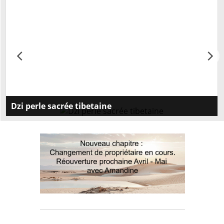
Dzi perle sacrée tibetaine
Dzi perle sacree tibetaine:Peterandclo Art tibétain et
bouddhiste vous propose une large collection de DZI
ou perles tibétaines . Les Dzi que lon peut traduire
par brillamment poli, lumineux sont des perles en
agate de forme allongée ayant à leurs surfaces une
décoration de formes géométriques diverses et
variées, mais ayant chacune une signification bien
précise. Leurs origines sont assez diverses, car pour
certains, elles sont façonnées par lhomme, et pour
dautres ils sont un présent du royaume des dieux. Il
existe beaucoup de mythes et de légendes autour