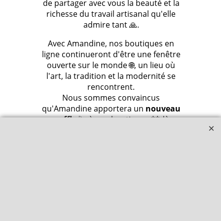
de partager avec vous la beauté et la
richesse du travail artisanal qu'elle
admire tant 🙏.
Avec Amandine, nos boutiques en
ligne continueront d'être une fenêtre
ouverte sur le monde 🌐, un lieu où
l'art, la tradition et la modernité se
rencontrent.
Nous sommes convaincus
qu'Amandine apportera un
nouveau
souffle
🌬️ à nos boutiques **dès
2026**, tout en conservant l'esprit et
les valeurs qui nous sont chers.
Rejoignez-nous pour lui souhaiter la
bienvenue dans cette nouvelle
aventure et préparez-vous à
découvrir ses premières sélections
l'année prochaine ! 🥳🎉