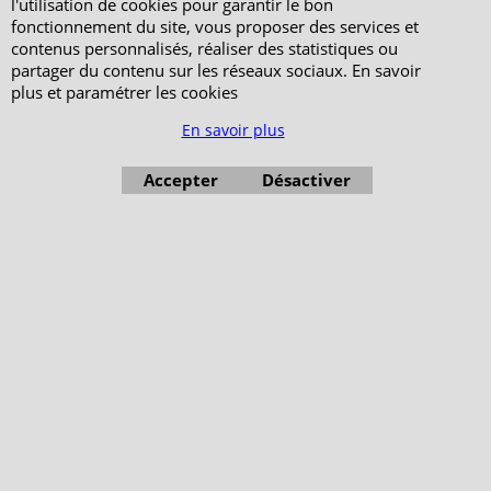
l'utilisation de cookies pour garantir le bon
environnementale
fonctionnement du site, vous proposer des services et
Ecrivez-nous
contenus personnalisés, réaliser des statistiques ou
Mentions légales
partager du contenu sur les réseaux sociaux. En savoir
Horaires d'Ouverture -
plus et paramétrer les cookies
Peterandclo.com
Consultez les avis
En savoir plus
vérifiés - Boutique
PeterandClo
Accepter
Désactiver
Votre Commande
Votre Espace Adhérent