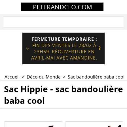
PETERANDCLO.COM
FERMETURE TEMPORAIRE :
FIN DES VENTES LE 28/02 À
🕯️
✨
23H59. RÉOUVERTURE EN
AVRIL-MAI AVEC AMANDINE.
Accueil
>
Déco du Monde
>
Sac bandoulière baba cool
Sac Hippie - sac bandoulière
baba cool