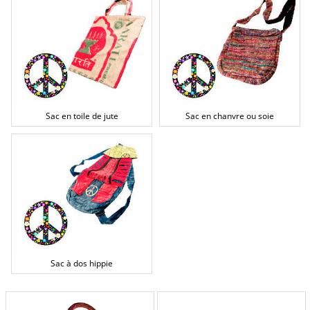
Sac en toile de jute
Sac en chanvre ou soie
Sac à dos hippie