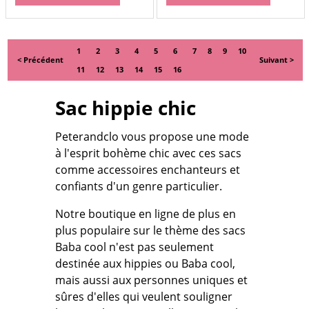
1
2
3
4
5
6
7
8
9
10
< Précédent
Suivant >
11
12
13
14
15
16
Sac hippie chic
Peterandclo vous propose une mode
à l'esprit bohème chic avec ces sacs
comme accessoires enchanteurs et
confiants d'un genre particulier.
Notre boutique en ligne de plus en
plus populaire sur le thème des sacs
Baba cool n'est pas seulement
destinée aux hippies ou Baba cool,
mais aussi aux personnes uniques et
sûres d'elles qui veulent souligner