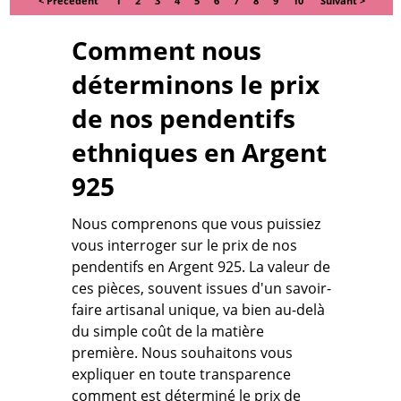
< Précédent
1
2
3
4
5
6
7
8
9
10
Suivant >
Comment nous
déterminons le prix
de nos pendentifs
ethniques en Argent
925
Nous comprenons que vous puissiez
vous interroger sur le prix de nos
pendentifs en Argent 925. La valeur de
ces pièces, souvent issues d'un
savoir-
faire artisanal unique
, va bien au-delà
du simple coût de la matière
première. Nous souhaitons vous
expliquer en toute transparence
comment est déterminé le prix de