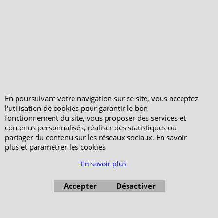
Qui sommes-nous ?
Livraison et retours
Le blog
Notre politique
environnementale
Ecrivez-nous
Mentions légales
Horaires d'Ouverture -
Peterandclo.com
En poursuivant votre navigation sur ce site, vous acceptez
Consultez les avis
l'utilisation de cookies pour garantir le bon
vérifiés - Boutique
fonctionnement du site, vous proposer des services et
PeterandClo
contenus personnalisés, réaliser des statistiques ou
partager du contenu sur les réseaux sociaux. En savoir
Votre Commande
plus et paramétrer les cookies
Votre Espace Adhérent
En savoir plus
Accepter
Désactiver