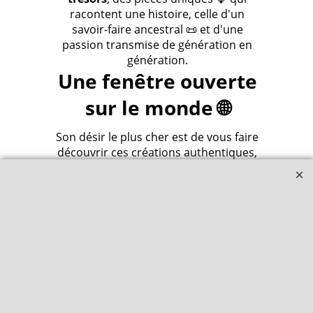
racontent une histoire, celle d'un
savoir-faire ancestral 📜 et d'une
passion transmise de génération en
génération.
Une fenêtre ouverte
sur le monde 🌐
Son désir le plus cher est de vous faire
découvrir ces créations authentiques,
de partager avec vous la beauté et la
richesse du travail artisanal qu'elle
admire tant 🙏.
Avec Amandine, nos boutiques en
ligne continueront d'être une fenêtre
ouverte sur le monde 🌐, un lieu où
l'art, la tradition et la modernité se
rencontrent.
Nous sommes convaincus