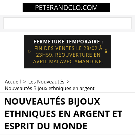
PETERANDCLO.COM
FERMETURE TEMPORAIRE :
FIN DES VENTES LE 28/02 À
🕯️
✨
23H59. RÉOUVERTURE EN
AVRIL-MAI AVEC AMANDINE.
Accueil
>
Les Nouveautés
>
Nouveautés Bijoux ethniques en argent
NOUVEAUTÉS BIJOUX
ETHNIQUES EN ARGENT ET
ESPRIT DU MONDE