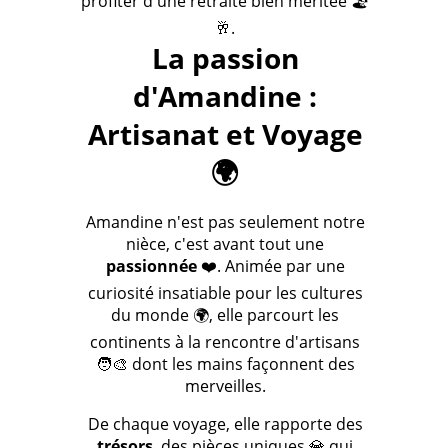
profiter d'une retraite bien méritée 🏖️
🥂.
La passion
d'Amandine :
Artisanat et Voyage
🌍
Amandine n'est pas seulement notre
nièce, c'est avant tout une
passionnée
❤️. Animée par une
curiosité insatiable pour les cultures
du monde 🌍, elle parcourt les
continents à la rencontre d'artisans
🧑‍🎨 dont les mains façonnent des
merveilles.
De chaque voyage, elle rapporte des
trésors
, des pièces uniques 💎 qui