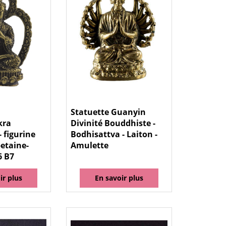
Statuette Guanyin
kra
Divinité Bouddhiste -
 figurine
Bodhisattva - Laiton -
etaine-
Amulette
6 B7
ir plus
En savoir plus