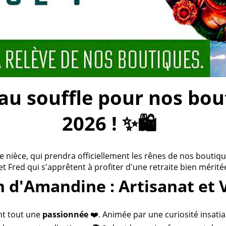
 souffle pour nos bouti
2026 ! ✨🛍️
ièce, qui prendra officiellement les rênes de nos boutiques
 et Fred qui s'apprêtent à profiter d'une retraite bien méritée
n d'Amandine : Artisanat et 
nt tout une
passionnée
❤️. Animée par une curiosité insatia