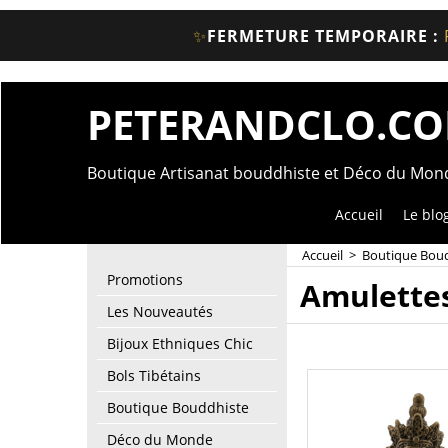
✨
FERMETURE TEMPORAIRE :
PETERANDCLO.C
Boutique Artisanat bouddhiste et Déco du Mo
Accueil
Le blo
Accueil
>
Boutique Bou
Promotions
Amulettes
Les Nouveautés
Bijoux Ethniques Chic
Bols Tibétains
Boutique Bouddhiste
Déco du Monde