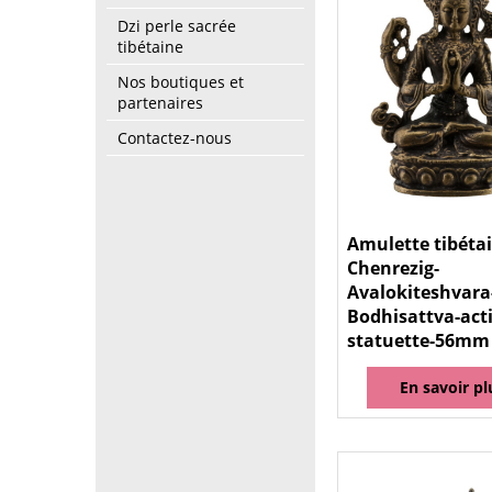
Dzi perle sacrée
tibétaine
Nos boutiques et
partenaires
Contactez-nous
Amulette tibéta
Chenrezig-
Avalokiteshvara
Bodhisattva-acti
statuette-56mm
En savoir pl