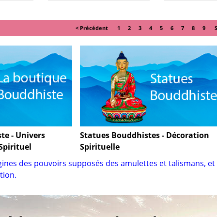
< Précédent
1
2
3
4
5
6
7
8
9
te - Univers
Statues Bouddhistes - Décoration
Spirituel
Spirituelle