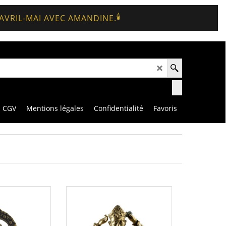
🕯️
 AVRIL-MAI AVEC AMANDINE.
CGV
Mentions légales
Confidentialité
Favoris