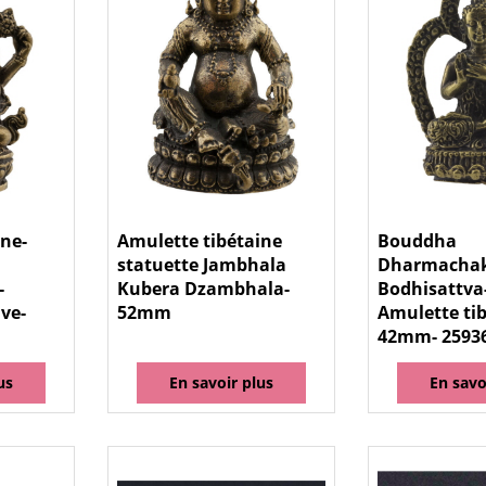
ine-
Amulette tibétaine
Bouddha
statuette Jambhala
Dharmacha
-
Kubera Dzambhala-
Bodhisattva-
ve-
52mm
Amulette tib
42mm- 2593
us
En savoir plus
En savo