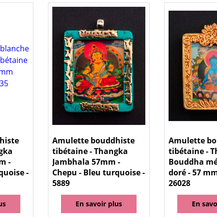
histe
Amulette bouddhiste
Amulette bo
ngka
tibétaine - Thangka
tibétaine - 
m -
Jambhala 57mm -
Bouddha mé
quoise -
Chepu - Bleu turquoise -
doré - 57 mm 
5889
26028
us
En savoir plus
En savo