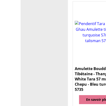
Amulette Boudd
Tibétaine - Tha
White Tara 57 m
Chepu - Bleu tur
5735
En savoir pl