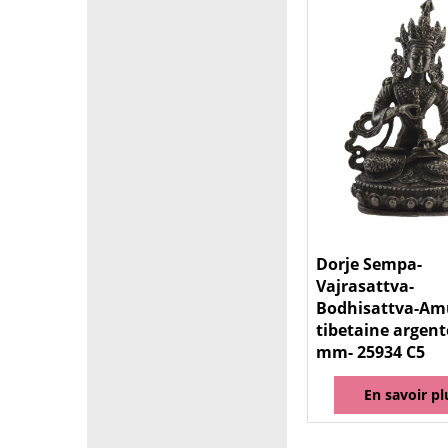
Dorje Sempa-
Vajrasattva-
Bodhisattva-Am
tibetaine argent
mm- 25934 C5
En savoir pl