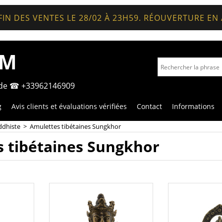
FIN DES VENTES LE 28/02 À 23H59. RÉOUVERTURE EN
OM
nde ☎ +33962146909
g
Avis clients et évaluations vérifiées
Contact
Informations
ddhiste
>
Amulettes tibétaines Sungkhor
 tibétaines Sungkhor