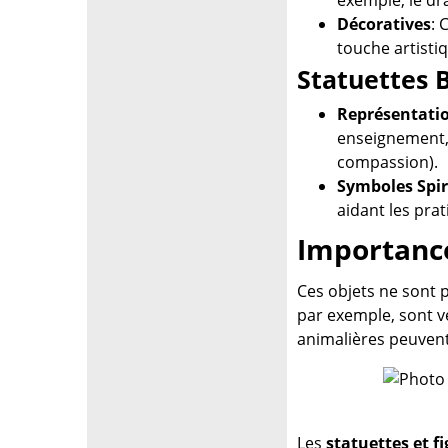
Décoratives
: 
touche artistiq
Statuettes 
Représentatio
enseignement, 
compassion).
Symboles Spir
aidant les prat
Importance
Ces objets ne sont p
par exemple, sont v
animalières peuvent
Les
statuettes et f