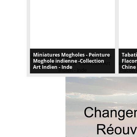
Miniatures Mogholes - Peinture
Tabati
Moghole indienne -Collection
Flacon
Art Indien - Inde
Chine
Découvrez notre collection de Miniatures
Découvre
Mogholes, de la peinture Moghole indienne
érotique
authentique. Plongez dans l'art indien et
chinois.
explorez la richesse de l'Inde. Achetez dès
vous cet
maintenant !