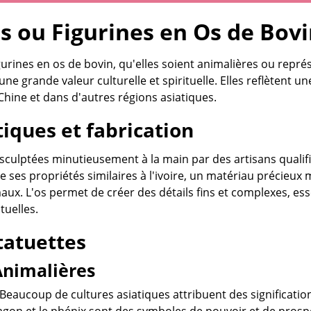
s ou Figurines en Os de Bov
igurines en os de bovin, qu'elles soient animalières ou rep
une grande valeur culturelle et spirituelle. Elles reflètent un
 Chine et dans d'autres régions asiatiques.
tiques et fabrication
 sculptées minutieusement à la main par des artisans qualif
 ses propriétés similaires à l'ivoire, un matériau précieux
aux. L'os permet de créer des détails fins et complexes, ess
tuelles.
tatuettes
Animalières
 Beaucoup de cultures asiatiques attribuent des significatio
agon et le phénix sont des symboles de pouvoir et de prospé