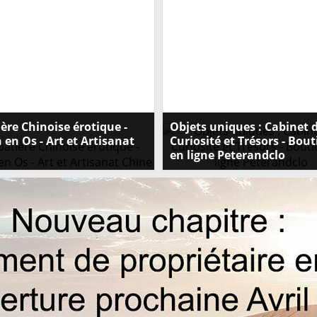
ère Chinoise érotique -
Objets uniques : Cabinet 
 en Os - Art et Artisanat
Curiosité et Trésors - Bou
en ligne Peterandclo
z notre Tabatière Chinoise
Découvrez notre collection unique
 en os, véritable chef-d'œuvre d'art
curiosités et trésors dans notre bo
 Visitez Peterandclo.com et offrez-
en ligne Peterandclo. Plongez dans
te pièce unique!
univers fascinant et trouvez votre 
singulier dès maintenant !