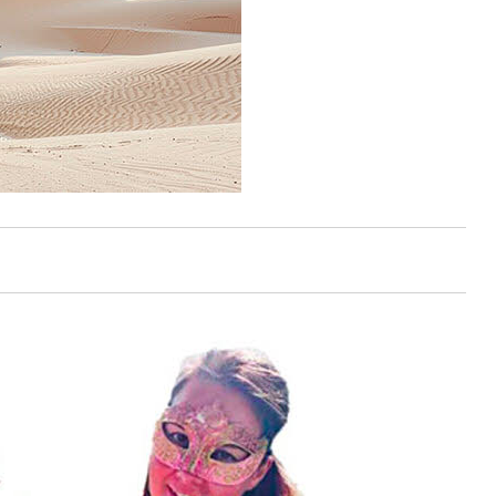
surfaces plissées, et des spirales, imaginent
que le Dokhra est fait avec un fil.
En fait, c'est du métal moulé selon la
technique de la cire perdue, un processus
particulièrement difficile.
On prépare d'abord une représentation
grossière de l'objet, en argile.
Puis on l'enveloppe de couches d'une cire
molle qui comprend tous les détails
qu'aura la pièce finie.
Le jour suivant, on entoure d'argile ce
modèle de cire.
Puis vient la chauffe.
La cire fond et s'écoule. On la remplace,
dans le creux ainsi créé, par du métal en
fusion qui prend ainsi l'exacte forme des
dessins sur la cire.
Le métal utilisé traditionnellement est du
laiton.