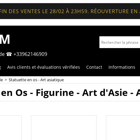
FIN DES VENTES LE 28/02 À 23H59. RÉOUVERTURE EN
OM
nde ☎ +33962146909
g
Avis clients et évaluations vérifiées
Contact
Informations
de
>
Statuette en os - Art asiatique
en Os - Figurine - Art d'Asie -