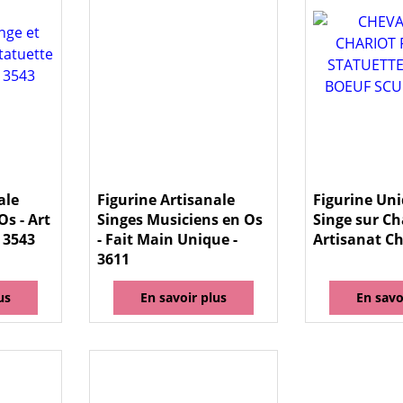
ale
Figurine Artisanale
Figurine Uni
Os - Art
Singes Musiciens en Os
Singe sur Ch
 3543
- Fait Main Unique -
Artisanat Ch
3611
us
En savoir plus
En savo