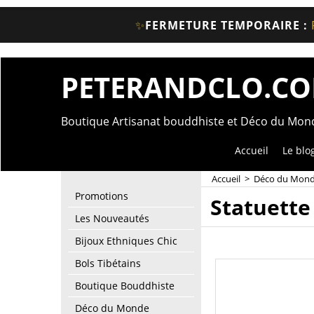
✨
FERMETURE TEMPORAIRE :
PETERANDCLO.C
Boutique Artisanat bouddhiste et Déco du Mo
Accueil
Le blo
Accueil
>
Déco du Mon
Promotions
Statuette 
Les Nouveautés
Bijoux Ethniques Chic
Bols Tibétains
Boutique Bouddhiste
Déco du Monde