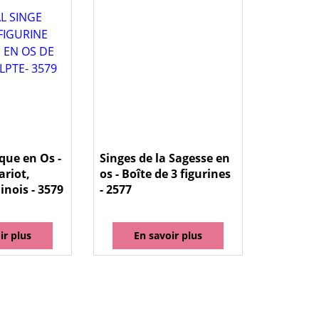
que en Os -
Singes de la Sagesse en
ariot,
os - Boîte de 3 figurines
inois - 3579
- 2577
ir plus
En savoir plus