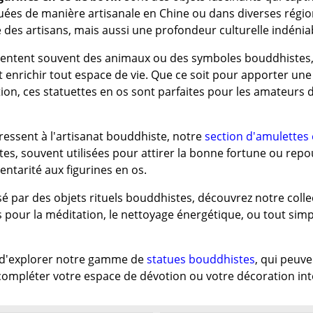
ées de manière artisanale en Chine ou dans diverses région
 des artisans, mais aussi une profondeur culturelle indénia
sentent souvent des animaux ou des symboles bouddhistes, 
 enrichir tout espace de vie. Que ce soit pour apporter un
ion, ces statuettes en os sont parfaites pour les amateurs 
ressent à l'artisanat bouddhiste, notre
section d'amulettes 
tes, souvent utilisées pour attirer la bonne fortune ou repo
ntarité aux figurines en os.
sé par des objets rituels bouddhistes, découvrez notre coll
s pour la méditation, le nettoyage énergétique, ou tout simp
s d'explorer notre gamme de
statues bouddhistes
, qui peuv
 compléter votre espace de dévotion ou votre décoration int