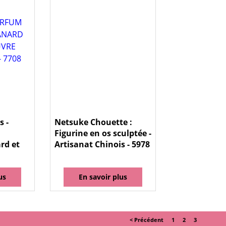
s -
Netsuke Chouette :
Figurine en os sculptée -
rd et
Artisanat Chinois - 5978
us
En savoir plus
< Précédent
1
2
3