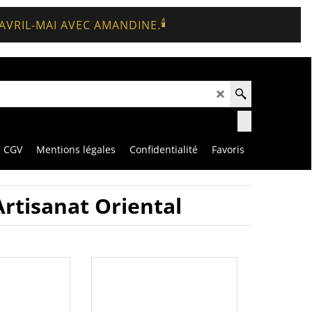
🕯️
 AVRIL-MAI AVEC AMANDINE.
CGV
Mentions légales
Confidentialité
Favoris
 Artisanat Oriental