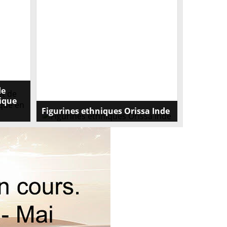
de
tique
Figurines ethniques Orissa Inde
 de
Miniatures Orissa:
utique
 un
Objet ethnique par excellence de la région
objet
Orissa, en Inde.
Le métal Dokhra dans l'art tribal :
Les objets façonnés selon cette technique
semblent fabriqués dans un seul fil enroulé
autour d'un noyau d'argile.
La plupart des gens, en voyant leurs