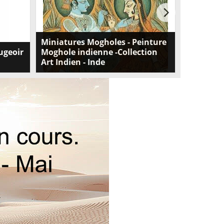
Miniatures Mogholes - Peinture
ugeoir
Moghole indienne -Collection
Art Indien - Inde
e en
Découvrez notre collection de Miniatures
rs
Mogholes, de la peinture Moghole indienne
 par
authentique. Plongez dans l'art indien et
ginale ,
explorez la richesse de l'Inde. Achetez dès
ierre à
maintenant !
l' Inde ,
tion
 une