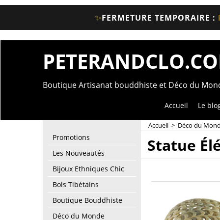
✨
FERMETURE TEMPORAIRE :
PETERANDCLO.C
Boutique Artisanat bouddhiste et Déco du Mo
Accueil
Le blo
Accueil
>
Déco du Mon
Promotions
Statue Él
Les Nouveautés
Bijoux Ethniques Chic
Bols Tibétains
Boutique Bouddhiste
Déco du Monde