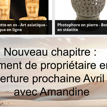
tte en os - Art asiatique -
Photophore en pierre - Bo
ue en ligne
en stéatite
z notre sélection de statuettes en
Bougeoir en stéatite ou photophor
ines d'art d'Asie et artisanat
pierre naturelle . Achetez des tréso
. Explorez notre boutique en ligne
artisanaux uniques et sélectionnés
andez dès maintenant!
Peterandclo.com . Chaque pièce ori
est fabriquée à la main à partir de p
savon , par des artisans qualifiés de 
passe par un processus de certifica
pour garantir la meilleure valeur et
qualité supérieure.