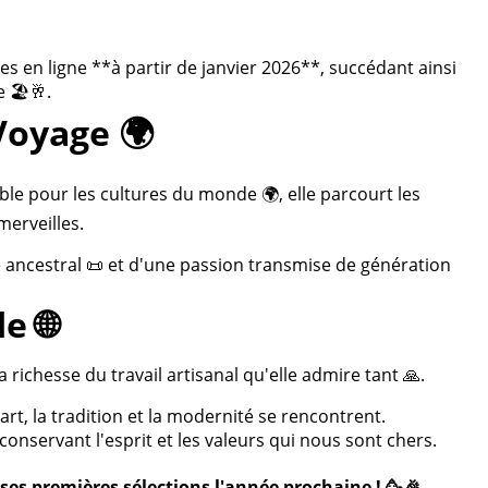
 en ligne **à partir de janvier 2026**, succédant ainsi
 🏖️🥂.
Voyage 🌍
ble pour les cultures du monde 🌍, elle parcourt les
merveilles.
re ancestral 📜 et d'une passion transmise de génération
e 🌐
 richesse du travail artisanal qu'elle admire tant 🙏.
rt, la tradition et la modernité se rencontrent.
onservant l'esprit et les valeurs qui nous sont chers.
ses premières sélections l'année prochaine ! 🥳🎉