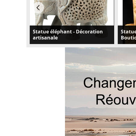
et de
Boutique
Statue éléphant - Décoration
Statue
artisanale
Boutiq
ique de
Ajoutez une statue éléphant pour la
Découvre
re boutique
décoration de votre maison pour apporter
os, figur
 dans un
de la chance et de l'énergie positive. Les
oriental
tre objet
experts en feng shui et en Vastu Shastra
et comm
recommandent d'utiliser les statues
d'éléphants comme symboles de force, de
résilience, de courage et de protection.
Livraison gratuite en France