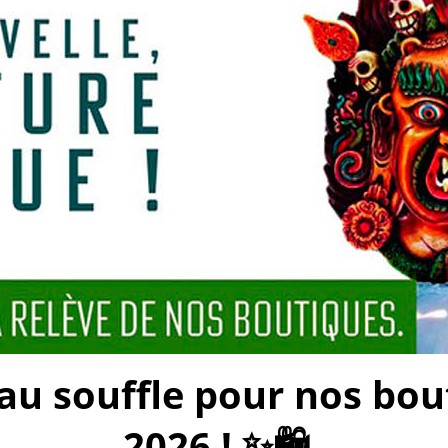
 souffle pour nos bouti
2026 ! ✨🛍️