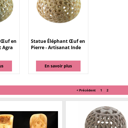
 Œuf en
Statue Éléphant Œuf en
t Agra
Pierre - Artisanat Inde
us
En savoir plus
< Précédent
1
2