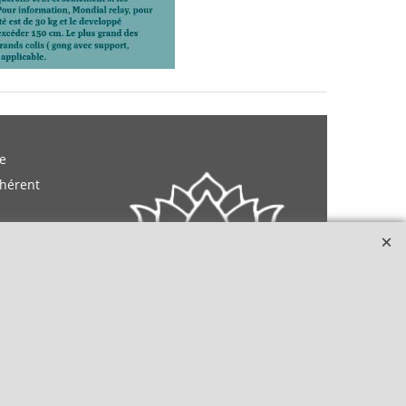
e
dhérent