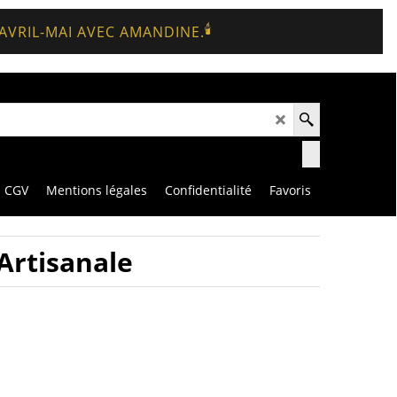
🕯️
 AVRIL-MAI AVEC AMANDINE.
CGV
Mentions légales
Confidentialité
Favoris
Artisanale