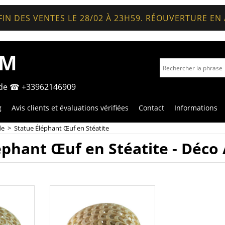
FIN DES VENTES LE 28/02 À 23H59. RÉOUVERTURE EN
OM
nde ☎ +33962146909
g
Avis clients et évaluations vérifiées
Contact
Informations
de
>
Statue Éléphant Œuf en Stéatite
éphant Œuf en Stéatite - Déco 