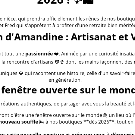
ièce, qui prendra officiellement les rênes de nos boutiques
 et Fred qui s'apprêtent à profiter d'une retraite bien méritée
n d'Amandine : Artisanat et 
nt tout une
passionnée
❤️. Animée par une curiosité insatia
 la rencontre d'artisans 🧑‍🎨 dont les mains façonnent des 
 uniques 💎 qui racontent une histoire, celle d'un savoir-fai
en génération.
fenêtre ouverte sur le mond
créations authentiques, de partager avec vous la beauté et la
t d'être une fenêtre ouverte sur le monde 🌐, un lieu où l'a
nouveau souffle
🌬️ à nos boutiques **dès 2026**, tout en c
s cette nouvelle aventure et préparez-vous à découvrir 