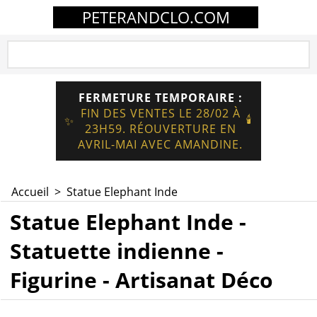
PETERANDCLO.COM
FERMETURE TEMPORAIRE :
FIN DES VENTES LE 28/02 À
🕯️
✨
23H59. RÉOUVERTURE EN
AVRIL-MAI AVEC AMANDINE.
Accueil
>
Statue Elephant Inde
Statue Elephant Inde -
Statuette indienne -
Figurine - Artisanat Déco