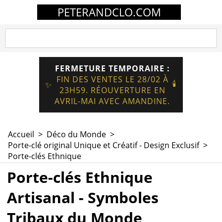
PETERANDCLO.COM
FERMETURE TEMPORAIRE :
FIN DES VENTES LE 28/02 À
🕯️
✨
23H59. RÉOUVERTURE EN
AVRIL-MAI AVEC AMANDINE.
Accueil
>
Déco du Monde
>
Porte-clé original Unique et Créatif - Design Exclusif
>
Porte-clés Ethnique
Porte-clés Ethnique
Artisanal - Symboles
Tribaux du Monde