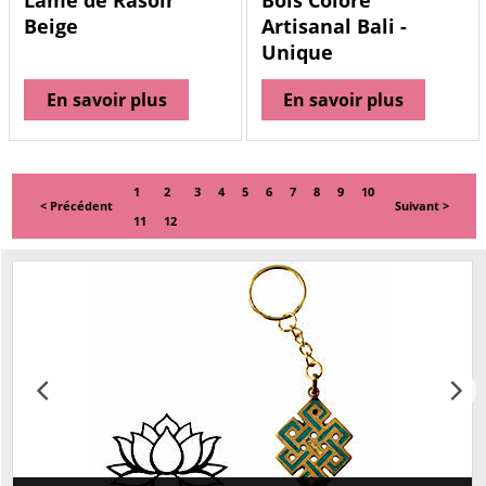
Lame de Rasoir
Bois Coloré
Beige
Artisanal Bali -
Unique
En savoir plus
En savoir plus
1
2
3
4
5
6
7
8
9
10
< Précédent
Suivant >
11
12