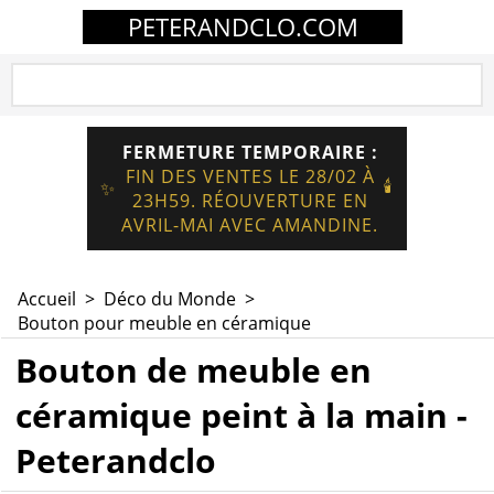
PETERANDCLO.COM
FERMETURE TEMPORAIRE :
FIN DES VENTES LE 28/02 À
🕯️
✨
23H59. RÉOUVERTURE EN
AVRIL-MAI AVEC AMANDINE.
Accueil
>
Déco du Monde
>
Bouton pour meuble en céramique
Bouton de meuble en
céramique peint à la main -
Peterandclo