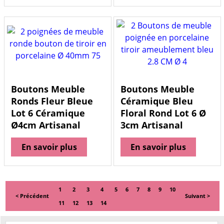
Boutons Meuble
Boutons Meuble
Ronds Fleur Bleue
Céramique Bleu
Lot 6 Céramique
Floral Rond Lot 6 Ø
Ø4cm Artisanal
3cm Artisanal
En savoir plus
En savoir plus
1
2
3
4
5
6
7
8
9
10
< Précédent
Suivant >
11
12
13
14