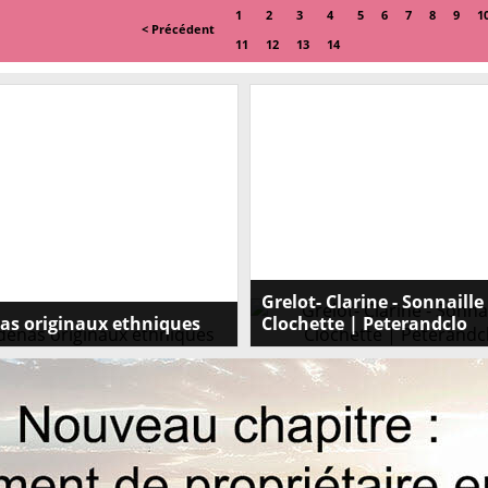
1
2
3
4
5
6
7
8
9
1
< Précédent
11
12
13
14
Grelot- Clarine - Sonnaille 
as originaux ethniques
Clochette | Peterandclo
originaux ethniques : Vous
Peterandclo vous propose une très
 un cadenas original en forme de
collection de grelots , de clochette
 de chat , de cheval ou d elephant
cloches ethniques. Ces grelots , clo
re coffre ? Peterandclo vous
ou cloches Clochette-Clarine-Sonnai
une large collection de cadenas
Grelot de Peterandclo. Clochette e
x et magnifiques, à collectionner ,
authentique, fabriquée à la main et
es 4 coins du monde . Tous nos
authentique. Grelot ou cloche à bet
sont de fabrication artisanale .
la plupart en métal (laiton) ou en b