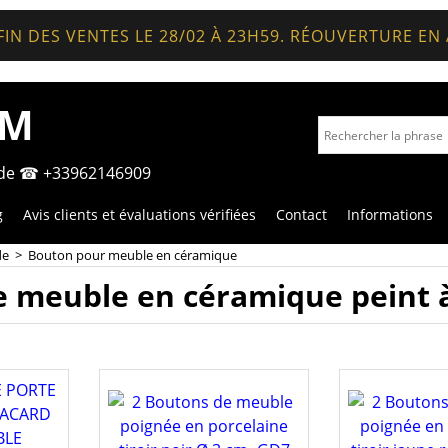
FIN DES VENTES LE 28/02 À 23H59. RÉOUVERTURE EN
OM
nde ☎ +33962146909
g
Avis clients et évaluations vérifiées
Contact
Informations
de
>
Bouton pour meuble en céramique
 meuble en céramique peint à