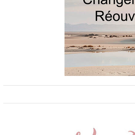
Certains
secrete 
secret d
faire de
!!! Car 
surprend
qualité 
esthetis