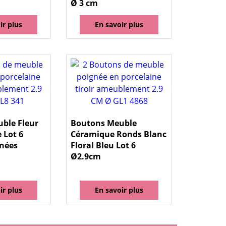
Ø 3 cm
ir plus
En savoir plus
ble Fleur
Boutons Meuble
 Lot 6
Céramique Ronds Blanc
nées
Floral Bleu Lot 6
Ø2.9cm
ir plus
En savoir plus