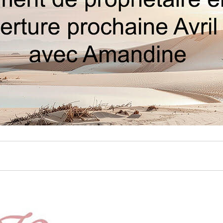
 de nos cadenas sont à ouverture
Livraison gratuite pour les comma
( chuttt , nous vous devoilerons le
plus de 99 euros
e leur ouverture ) . Si vous desirez
 ce cadenas , un cadeau , c est gagné
nous en sommes sur , ils
ront de part leur originalité , leur
de fabrication et sur surtout leur
me .