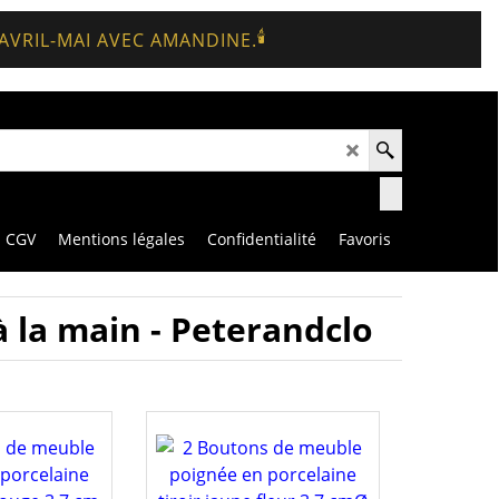
🕯️
 AVRIL-MAI AVEC AMANDINE.
CGV
Mentions légales
Confidentialité
Favoris
 la main - Peterandclo