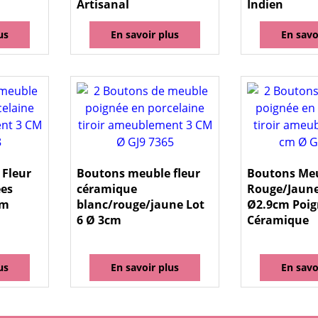
Artisanal
Indien
us
En savoir plus
En savo
Fleur
Boutons meuble fleur
Boutons Meu
ées
céramique
Rouge/Jaune
cm
blanc/rouge/jaune Lot
Ø2.9cm Poig
6 Ø 3cm
Céramique
us
En savoir plus
En savo