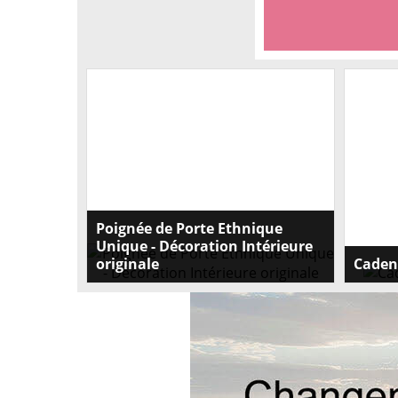
Poignée de Porte Ethnique
Unique - Décoration Intérieure
originale
Caden
Embellissez vos portes avec nos poignées
Cadenas 
intérieures originales ethniques. Style
cherchez
unique et qualité supérieure. Commandez
tortue ,
maintenant pour une touche d'exception!
pour vot
propose 
originau
venus d
cadenas 