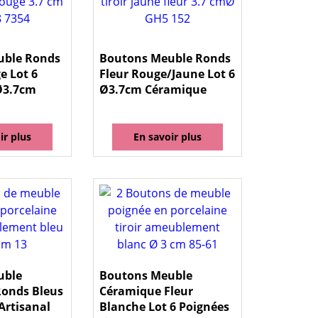
uble Ronds
Boutons Meuble Ronds
e Lot 6
Fleur Rouge/Jaune Lot 6
Ø3.7cm
Ø3.7cm Céramique
ir plus
En savoir plus
uble
Boutons Meuble
onds Bleus
Céramique Fleur
Artisanal
Blanche Lot 6 Poignées