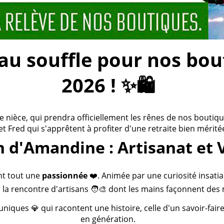
 souffle pour nos bouti
2026 ! ✨🛍️
ièce, qui prendra officiellement les rênes de nos boutiques
 et Fred qui s'apprêtent à profiter d'une retraite bien méritée
n d'Amandine : Artisanat et 
nt tout une
passionnée
❤️. Animée par une curiosité insatia
 la rencontre d'artisans 🧑‍🎨 dont les mains façonnent des 
 uniques 💎 qui racontent une histoire, celle d'un savoir-fai
en génération.