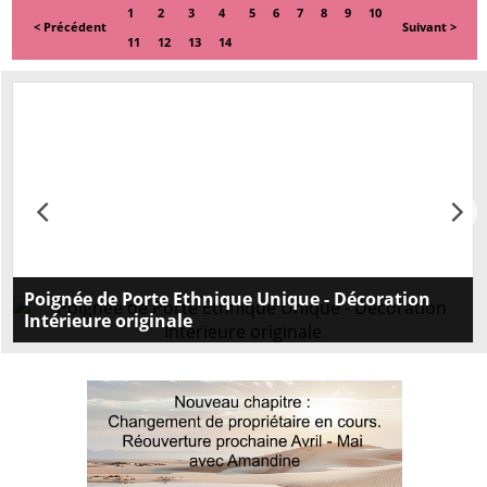
1
2
3
4
5
6
7
8
9
10
< Précédent
Suivant >
11
12
13
14
Poignée de Porte Ethnique Unique - Décoration
Intérieure originale
Embellissez vos portes avec nos poignées intérieures
originales ethniques. Style unique et qualité
supérieure. Commandez maintenant pour une
touche d'exception!