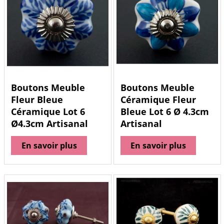
Boutons Meuble
Boutons Meuble
Fleur Bleue
Céramique Fleur
Céramique Lot 6
Bleue Lot 6 Ø 4.3cm
Ø4.3cm Artisanal
Artisanal
En savoir plus
En savoir plus