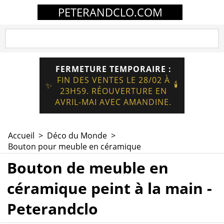
PETERANDCLO.COM
FERMETURE TEMPORAIRE :
FIN DES VENTES LE 28/02 À
🕯️
✨
23H59. RÉOUVERTURE EN
AVRIL-MAI AVEC AMANDINE.
Accueil
>
Déco du Monde
>
Bouton pour meuble en céramique
Bouton de meuble en
céramique peint à la main -
Peterandclo