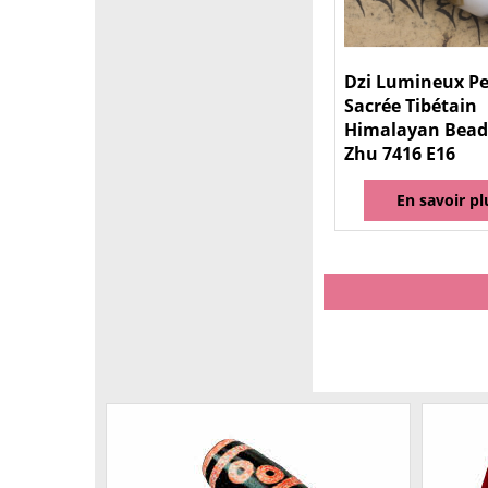
Dzi Lumineux Pe
Sacrée Tibétain
Himalayan Bead
Zhu 7416 E16
En savoir pl