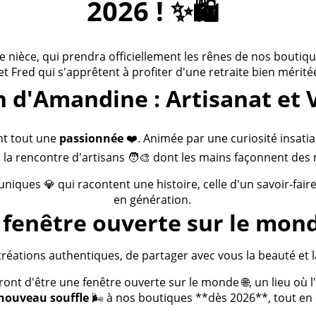
2026 ! ✨🛍️
ièce, qui prendra officiellement les rênes de nos boutiques
 et Fred qui s'apprêtent à profiter d'une retraite bien méritée
n d'Amandine : Artisanat et 
nt tout une
passionnée
❤️. Animée par une curiosité insatia
 la rencontre d'artisans 🧑‍🎨 dont les mains façonnent des 
 uniques 💎 qui racontent une histoire, celle d'un savoir-fai
en génération.
fenêtre ouverte sur le mond
créations authentiques, de partager avec vous la beauté et la
t d'être une fenêtre ouverte sur le monde 🌐, un lieu où l'a
nouveau souffle
🌬️ à nos boutiques **dès 2026**, tout en c