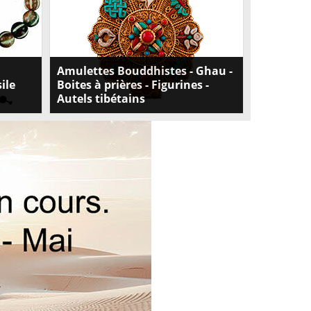
Amulettes Bouddhistes - Ghau -
ile
Boites à prières - Figurines -
Autels tibétains
Découvrez notre collection d'amulettes
ois
bouddhistes, ghau, boites à prières,
figurines et autels tibétains miniatures.
Obtenez une connexion profonde avec la
spiritualité bouddhiste et éveillez votre
sagesse intérieure. Achetez maintenant !