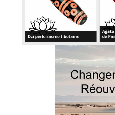
Agate 
Dzi perle sacrée tibetaine
de Pi
Dzi perle sacree tibetaine:Peterandclo Art
Explorer
tibétain et bouddhiste vous propose une
, Perles
large collection de DZI ou perles tibétaines .
Suleima
Les Dzi que lon peut traduire par
découvri
brillamment poli, lumineux sont des perles
Vertus !
en agate de forme allongée ayant à leurs
surfaces une décoration de formes
géométriques diverses et variées, mais
ayant chacune une signification bien
précise. Leurs origines sont assez diverses,
car pour certains, elles sont façonnées par l
homme, et pour dautres ils sont un
présent du royaume des dieux. Il existe
beaucoup de mythes et de légendes
autour des Dzi. La plus courante est quils
ne sont pas dorigine terrestre, mais quils
ont été semés sur terre par les dieux afin
que celui qui les trouve, ai un meilleur