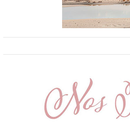
karma. Des Dzi ont été retrouvés au Tibet,
sur des sites très anciens datant de 4500
ans, soit bien avant larrivée du
Bouddhisme, en pleine période de
chamanisme Bön. De ce fait ils sont
considérés comme de puissante et rare
amulette. On peut en voir orner des
statues dans les temples, au cou des
Tibétains, et même porter par des Lamas
ou Rinpotchés. Les Dzi sont censés
apporter la bonne fortune, écarter les
mauvais esprits, et protéger son porteur
des dangers et des accidents, et même
apporter longévité et bonne santé. Il existe
3 grandes famille de Dzi: Les Dzi naturels. Ils
ont différentes couleurs, mais leurs dessins
sont en fait les veinures de la pierre. Les
plus anciens aurait réellement des dessins
qui émergeraient du centre de la pierre. Ce
serait là le Dzi original, et donc,
extrêmement rare ! Les Dzi fabriqués. La
pierre reste de lagate, et les dessins à sa
surface son fait de la main de lhomme,
mais selon une technique secrète. Les faux
Dzi, ou Nalo-Dzi. Ils sont terre cuite, émaillé
ou même en plastique. Là on séloigne de
lésotérisme pour entrer dans lunivers du
bijoux fantaisie.