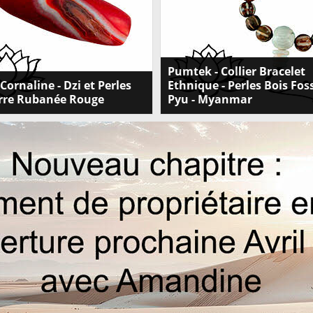
Pumtek - Collier Bracelet
Cornaline - Dzi et Perles
Ethnique - Perles Bois Foss
erre Rubanée Rouge
Pyu - Myanmar
 l'éblouissante Agate Cornaline, Dzi
Découvrez nos colliers et bracelets
 de Pierre Rubanée Rouge,
ethniques Pumtek avec perles en b
n. Cliquez maintenant pour
fossile antique Pyu du Myanmar
r la collection des Bienfaits et
(Birmanie). Offre spéciale sur
PeterandClo.com