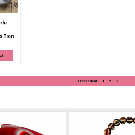
rle
s Tian
us
< Précédent
1
2
3