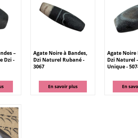
andes –
Agate Noire à Bandes,
Agate Noire
e Dzi -
Dzi Naturel Rubané -
Dzi Naturel -
3067
Unique - 507
us
En savoir plus
En savo