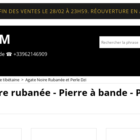
FIN DES VENTES LE 28/02 À 23H59. RÉOUVERTURE EN
OM
nde ☎ +33962146909
e tibétaine
>
Agate Noire Rubanée et Perle Dzi
re rubanée - Pierre à bande - 