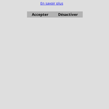
En savoir plus
Accepter
Désactiver
Boutique en ligne créés avec le logiciel eCommerce ShopFactory