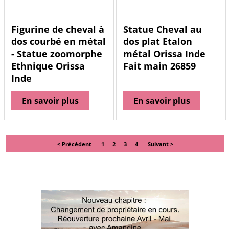
Figurine de cheval à
Statue Cheval au
dos courbé en métal
dos plat Etalon
- Statue zoomorphe
métal Orissa Inde
Ethnique Orissa
Fait main 26859
Inde
En savoir plus
En savoir plus
< Précédent
1
2
3
4
Suivant >