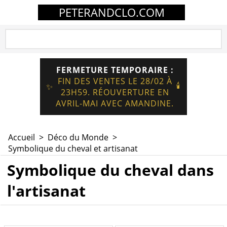
PETERANDCLO.COM
FERMETURE TEMPORAIRE :
FIN DES VENTES LE 28/02 À
🕯️
✨
23H59. RÉOUVERTURE EN
AVRIL-MAI AVEC AMANDINE.
Accueil
>
Déco du Monde
>
Symbolique du cheval et artisanat
Symbolique du cheval dans
l'artisanat