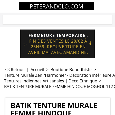
PETERANDCLO.COM
FERMETURE TEMPORAIRE :
FIN DES VENTES LE 28/02 À
🕯️
✨
23H59. RÉOUVERTURE EN
AVRIL-MAI AVEC AMANDINE.
<< Retour
|
Accueil
>
Boutique Bouddhiste
>
Tenture Murale Zen "Harmonie" - Décoration Intérieure 
Tentures Indiennes Artisanales | Déco Ethnique
>
BATIK TENTURE MURALE FEMME HINDOUE MOGHOL 112 X
BATIK TENTURE MURALE
FEMME HINDOUE