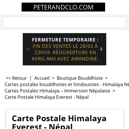
PETERANDCLO.COM
FERMETURE TEMPORAIRE :
FIN DES VENTES LE 28/02 À
🕯️
✨
23H59. RÉOUVERTURE EN
AVRIL-MAI AVEC AMANDINE.
<< Retour
|
Accueil
>
Boutique Bouddhiste
>
Cartes postales bouddhistes et hindouistes - Himalaya N
Cartes Postales Himalaya – Immersion Népalaise
>
Carte Postale Himalaya Everest - Népal
Carte Postale Himalaya
Everest - Népal