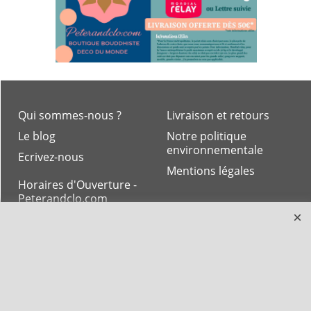
Qui sommes-nous ?
Livraison et retours
Le blog
Notre politique
environnementale
Ecrivez-nous
Mentions légales
Horaires d'Ouverture -
Peterandclo.com
Consultez les avis
vérifiés - Boutique
PeterandClo
Votre Commande
Votre Espace Adhérent