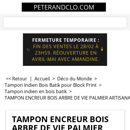
PETERANDCLO.COM
FERMETURE TEMPORAIRE :
FIN DES VENTES LE 28/02 À
🕯️
✨
23H59. RÉOUVERTURE EN
AVRIL-MAI AVEC AMANDINE.
<< Retour
|
Accueil
>
Déco du Monde
>
Tampon Indien Bois Batik pour Block Print
>
Tampon indien en bois batik
>
TAMPON ENCREUR BOIS ARBRE DE VIE PALMIER ARTISANA
TAMPON ENCREUR BOIS
ARBRE DE VIE PALMIER