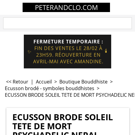
PETERANDCLO.COM
FERMETURE TEMPORAIRE :
FIN DES VENTES LE 28/02 À
🕯️
✨
23H59. RÉOUVERTURE EN
AVRIL-MAI AVEC AMANDINE.
<< Retour
|
Accueil
>
Boutique Bouddhiste
>
Ecusson brodé - symboles bouddhistes
>
ECUSSON BRODE SOLEIL TETE DE MORT PSYCHADELIC NE
ECUSSON BRODE SOLEIL
TETE DE MORT