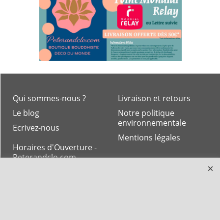
Qui sommes-nous ?
Livraison et retours
Le blog
Notre politique
environnementale
Ecrivez-nous
Mentions légales
Horaires d'Ouverture -
Peterandclo.com
Consultez les avis
vérifiés - Boutique
PeterandClo
Votre Commande